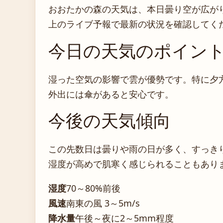
おおたかの森の天気は、本日曇り空が広が
上のライブ予報で最新の状況を確認してく
今日の天気のポイン
湿った空気の影響で雲が優勢です。特に夕
外出には傘があると安心です。
今後の天気傾向
この先数日は曇りや雨の日が多く、すっき
湿度が高めで肌寒く感じられることもあり
湿度
70～80%前後
風速
南東の風 3～5m/s
降水量
午後～夜に2～5mm程度