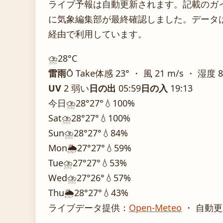
ライブ予報は自動更新されます。記載のガイダ
に気象編集部が最終確認しました。データは気
経由で利用しています。
⛈️
28°
C
雷雨
Ō Take
体感 23° ・ 風 21 m/s ・ 湿度 
UV
2 弱い
日の出
05:59
日の入
19:13
今日
⛈️
28°
27°
💧100%
Sat
⛈️
28°
27°
💧100%
Sun
⛈️
28°
27°
💧84%
Mon
🌦️
27°
27°
💧59%
Tue
⛈️
27°
27°
💧53%
Wed
⛈️
27°
26°
💧57%
Thu
🌦️
28°
27°
💧43%
ライブデータ提供：
Open-Meteo
・ 自動更