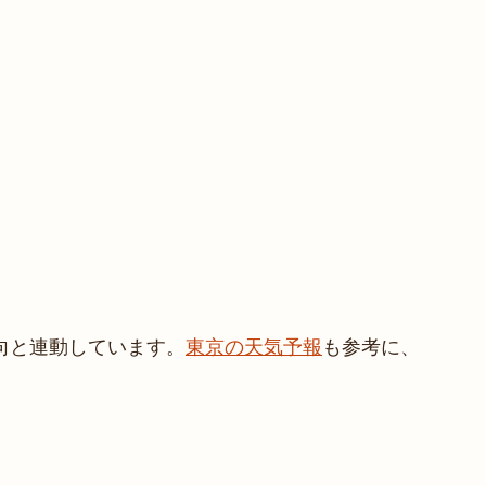
向と連動しています。
東京の天気予報
も参考に、
。