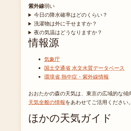
紫外線
弱い
今日の降水確率はどのくらい？
洗濯物は外に干せますか？
夜の気温はどうなりますか？
情報源
気象庁
国土交通省 水文水質データベース
環境省 熱中症・紫外線情報
おおたかの森の天気は、東京の広域的な傾
天気全般の情報
をあわせてご活用ください
ほかの天気ガイド