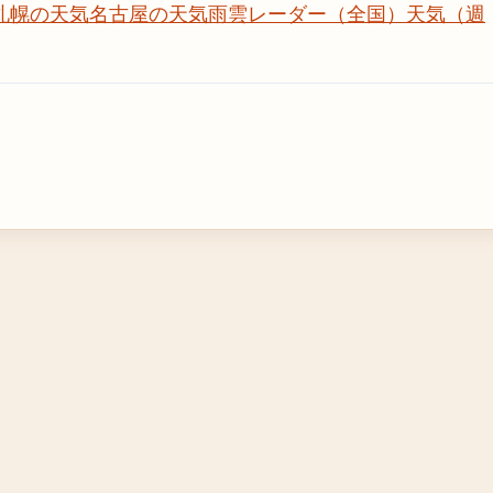
札幌の天気
名古屋の天気
雨雲レーダー（全国）
天気（週