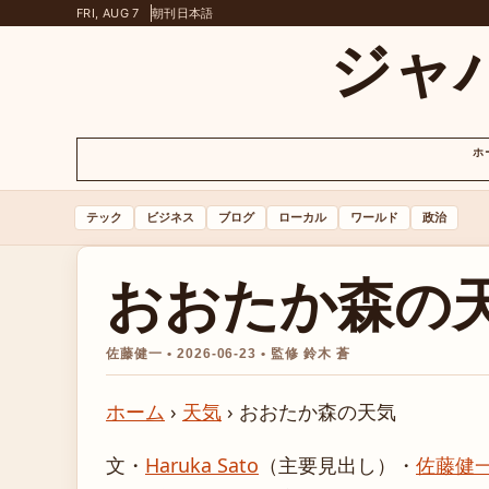
FRI, AUG 7
朝刊
日本語
ジャ
ホ
テック
ビジネス
ブログ
ローカル
ワールド
政治
おおたか森の
佐藤健一 • 2026-06-23 • 監修 鈴木 蒼
ホーム
›
天気
›
おおたか森の天気
文・
Haruka Sato
（主要見出し）
・
佐藤健一