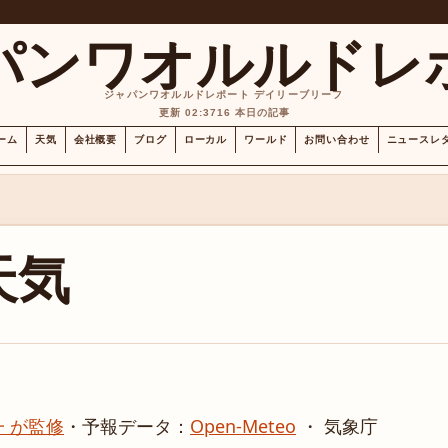
パンワオルルドレ
ジャパンワオルルドレポート デイリーブリーフ
更新 02:37
16 本日の記事
ーム
天気
会社概要
ブログ
ローカル
ワールド
お問い合わせ
ニュースレ
天気
 が監修
・
予報データ：
Open-Meteo
・ 気象庁