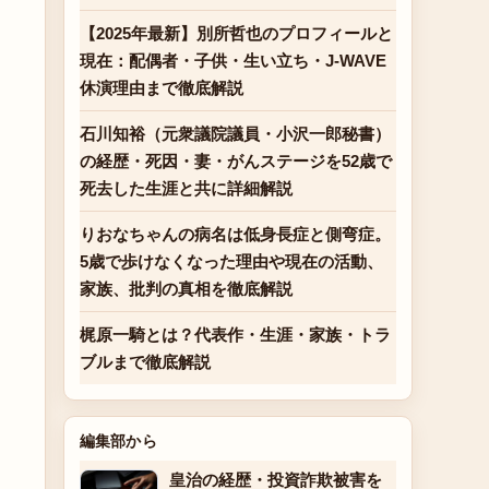
【2025年最新】別所哲也のプロフィールと
現在：配偶者・子供・生い立ち・J-WAVE
休演理由まで徹底解説
石川知裕（元衆議院議員・小沢一郎秘書）
の経歴・死因・妻・がんステージを52歳で
死去した生涯と共に詳細解説
りおなちゃんの病名は低身長症と側弯症。
5歳で歩けなくなった理由や現在の活動、
家族、批判の真相を徹底解説
梶原一騎とは？代表作・生涯・家族・トラ
ブルまで徹底解説
編集部から
皇治の経歴・投資詐欺被害を