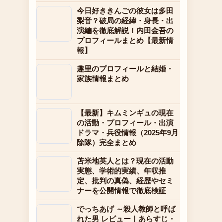
今日好ききんごの彼女は多田
梨音？破局の経緯・身長・出
演編を徹底解説！内田金吾の
プロフィールまとめ【最新情
報】
趣里のプロフィールと結婚・
家族情報まとめ
【最新】キムミンギュの現在
の活動・プロフィール・出演
ドラマ・兵役情報（2025年9月
除隊）完全まとめ
苫米地英人とは？現在の活動
実態、学術的実績、年収推
定、批判の真偽、経歴やセミ
ナーを公開情報で徹底検証
でっちあげ ～殺人教師と呼ば
れた男 レビュー｜あらすじ・