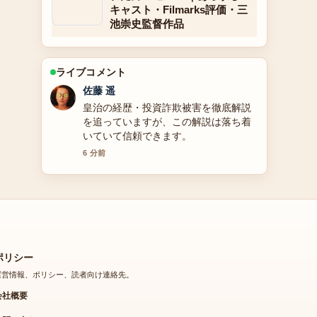
キャスト・Filmarks評価・三
池崇史監督作品
ライブコメント
伊藤 芽衣
【2025年最新】元宝塚雪組トップ娘
役・紺野まひるの現在の活動：退団理
由や夫、子供、出演作品をまとめまし
た の背景説明が助かります。ライブ更
新を続けてください。
8 分前
ポリシー
運営情報、ポリシー、読者向け連絡先。