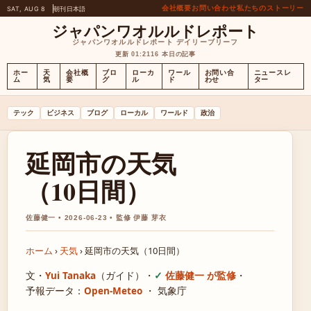
会社概要
お問い合わせ
私たちのストーリー
SAT, AUG 8
朝刊
日本語
ジャパンワオルルドレポート
ジャパンワオルルドレポート デイリーブリーフ
更新 01:21
16 本日の記事
ホー
天
会社概
ブロ
ローカ
ワール
お問い合
ニュースレ
ム
気
要
グ
ル
ド
わせ
ター
テック
ビジネス
ブログ
ローカル
ワールド
政治
延岡市の天気
（10日間）
佐藤健一 • 2026-06-23 • 監修 伊藤 芽衣
ホーム
›
天気
›
延岡市の天気（10日間）
文・
Yui Tanaka
（ガイド）
・
佐藤健一 が監修
・
予報データ：
Open-Meteo
・ 気象庁