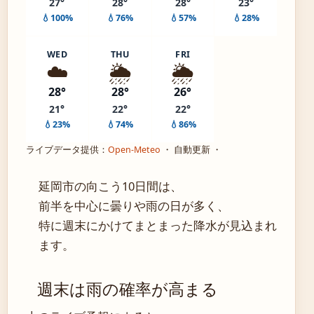
27°
28°
28°
23°
💧100%
💧76%
💧57%
💧28%
WED
THU
FRI
☁️
🌦️
🌦️
28°
28°
26°
21°
22°
22°
💧23%
💧74%
💧86%
ライブデータ提供：
Open-Meteo
・ 自動更新 ・
延岡市の向こう10日間は、
前半を中心に曇りや雨の日が多く、
特に週末にかけてまとまった降水が見込まれ
ます。
週末は雨の確率が高まる