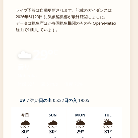
ライブ予報は自動更新されます。記載のガイダンスは
2026年6月23日 に気象編集部が最終確認しました。
データは気象庁ほか各国気象機関のものを Open-Meteo
経由で利用しています。
☁️
29°
C
曇り
Nobeoka
体感 33° ・ 風 5 m/s ・ 湿度 76%
UV
7 強い
日の出
05:32
日の入
19:05
今日
SUN
MON
TUE
🌧️
🌧️
🌦️
🌦️
30°
30°
29°
31°