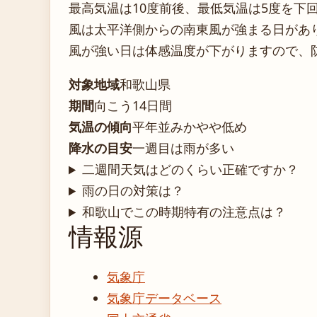
最高気温は10度前後、最低気温は5度を下
風は太平洋側からの南東風が強まる日があ
風が強い日は体感温度が下がりますので、
対象地域
和歌山県
期間
向こう14日間
気温の傾向
平年並みかやや低め
降水の目安
一週目は雨が多い
二週間天気はどのくらい正確ですか？
雨の日の対策は？
和歌山でこの時期特有の注意点は？
情報源
気象庁
気象庁データベース