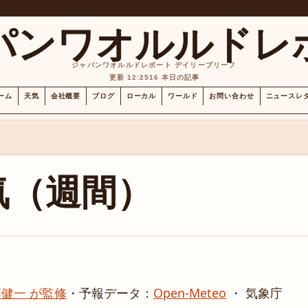
パンワオルルドレ
ジャパンワオルルドレポート デイリーブリーフ
更新 12:25
16 本日の記事
ーム
天気
会社概要
ブログ
ローカル
ワールド
お問い合わせ
ニュースレ
気（週間）
健一 が監修
・
予報データ：
Open-Meteo
・ 気象庁