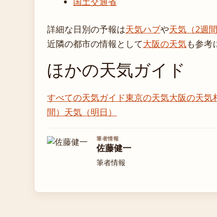
国土交通省
詳細な日別の予報は
天気ハブ
や
天気（2週
近隣の都市の情報として
大阪の天気
も参考
ほかの天気ガイド
すべての天気ガイド
東京の天気
大阪の天気
間）
天気（明日）
筆者情報
佐藤健一
筆者情報