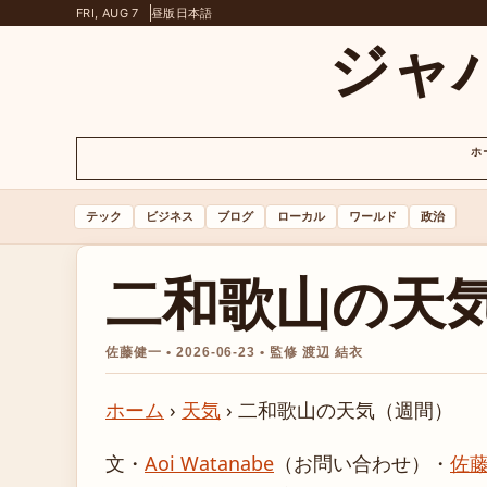
FRI, AUG 7
昼版
日本語
ジャ
ホ
テック
ビジネス
ブログ
ローカル
ワールド
政治
二和歌山の天
佐藤健一 • 2026-06-23 • 監修 渡辺 結衣
ホーム
›
天気
›
二和歌山の天気（週間）
文・
Aoi Watanabe
（お問い合わせ）
・
佐藤