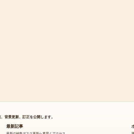
道、背景更新、訂正を公開します。
最新記事
最新の編集デスク更新へ素早くアクセス。
アグネスラム（アグネス・ラム）の現在の活動とプロフィール：旦那・身