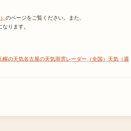
間）
のページをご覧ください。また、
になります。
札幌の天気
名古屋の天気
雨雲レーダー（全国）
天気（週