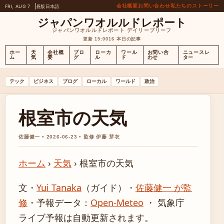
会社概要
お問い合わせ
私たちのストーリー
FRI, AUG 7
昼版
日本語
ジャパンワオルルドレポート
ジャパンワオルルドレポート デイリーブリーフ
更新 15:00
16 本日の記事
ホー
天
会社概
ブロ
ローカ
ワール
お問い合
ニュースレ
ム
気
要
グ
ル
ド
わせ
ター
テック
ビジネス
ブログ
ローカル
ワールド
政治
根室市の天気
佐藤健一 • 2026-06-23 • 監修 伊藤 芽衣
ホーム
›
天気
›
根室市の天気
文・
Yui Tanaka
（ガイド）
・
佐藤健一 が監
修
・
予報データ：
Open-Meteo
・ 気象庁
ライブ予報は自動更新されます。