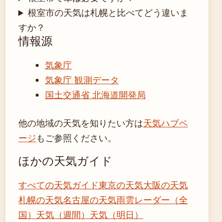
根室市の天気は札幌と比べてどう違いま
すか？
情報源
気象庁
気象庁 観測データ
国土交通省 北海道開発局
他の地域の天気を知りたい方は
天気ハブペ
ージ
もご参照ください。
ほかの天気ガイド
すべての天気ガイド
東京の天気
大阪の天気
札幌の天気
名古屋の天気
雨雲レーダー（全
国）
天気（週間）
天気（明日）