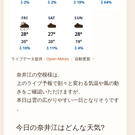
💧2%
💧2%
💧19%
💧64%
FRI
SAT
SUN
🌦️
☁️
☁️
28°
27°
28°
20°
20°
19°
💧10%
💧11%
💧4%
ライブデータ提供：
Open-Meteo
・ 自動更新 ・
奈井江の空模様は、
上のライブ予報で刻々と変わる気温や風の動
きをご確認いただけますが、
本日は雲の広がりやすい一日となりそうです
。
今日の奈井江はどんな天気?