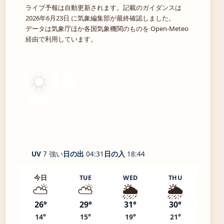
ライブ予報は自動更新されます。記載のガイダンスは
2026年6月23日 に気象編集部が最終確認しました。
データは気象庁ほか各国気象機関のものを Open-Meteo
経由で利用しています。
☀️
16°
C
快晴
Naie
体感 16° ・ 風 3 m/s ・ 湿度 87%
UV
7 強い
日の出
04:31
日の入
18:44
今日
TUE
WED
THU
⛅
⛅
🌦️
🌦️
26°
29°
31°
30°
14°
15°
19°
21°