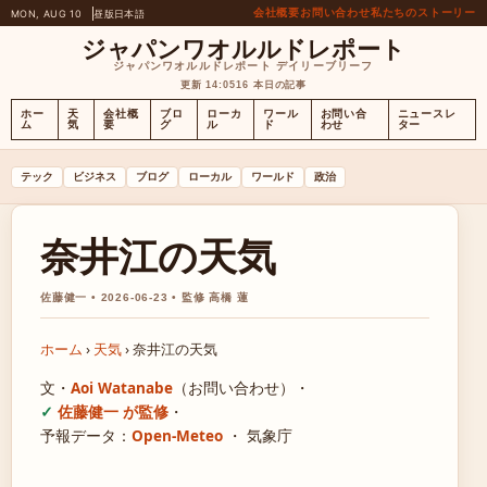
会社概要
お問い合わせ
私たちのストーリー
MON, AUG 10
昼版
日本語
ジャパンワオルルドレポート
ジャパンワオルルドレポート デイリーブリーフ
更新 14:05
16 本日の記事
ホー
天
会社概
ブロ
ローカ
ワール
お問い合
ニュースレ
ム
気
要
グ
ル
ド
わせ
ター
テック
ビジネス
ブログ
ローカル
ワールド
政治
奈井江の天気
佐藤健一 • 2026-06-23 • 監修 高橋 蓮
ホーム
›
天気
›
奈井江の天気
文・
Aoi Watanabe
（お問い合わせ）
・
佐藤健一 が監修
・
予報データ：
Open-Meteo
・ 気象庁