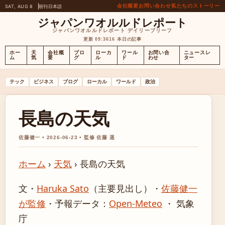
会社概要
お問い合わせ
私たちのストーリー
SAT, AUG 8
朝刊
日本語
ジャパンワオルルドレポート
ジャパンワオルルドレポート デイリーブリーフ
更新 09:36
16 本日の記事
ホー
天
会社概
ブロ
ローカ
ワール
お問い合
ニュースレ
ム
気
要
グ
ル
ド
わせ
ター
テック
ビジネス
ブログ
ローカル
ワールド
政治
長島の天気
佐藤健一 • 2026-06-23 • 監修 佐藤 遥
ホーム
›
天気
›
長島の天気
文・
Haruka Sato
（主要見出し）
・
佐藤健一
が監修
・
予報データ：
Open-Meteo
・ 気象
庁