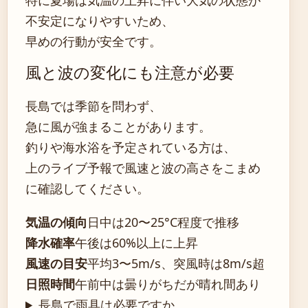
不安定になりやすいため、
早めの行動が安全です。
風と波の変化にも注意が必要
長島では季節を問わず、
急に風が強まることがあります。
釣りや海水浴を予定されている方は、
上のライブ予報で風速と波の高さをこまめ
に確認してください。
気温の傾向
日中は20〜25°C程度で推移
降水確率
午後は60%以上に上昇
風速の目安
平均3〜5m/s、突風時は8m/s超
日照時間
午前中は曇りがちだが晴れ間あり
長島で雨具は必要ですか