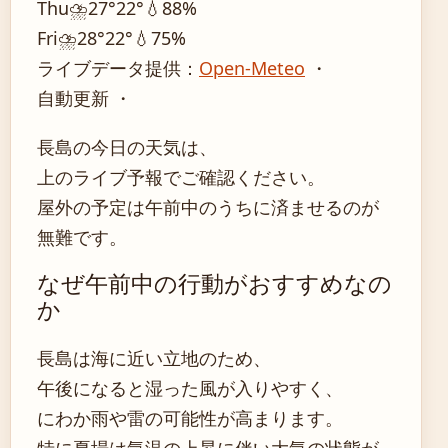
Thu
⛈️
27°
22°
💧88%
Fri
⛈️
28°
22°
💧75%
ライブデータ提供：
Open-Meteo
・
自動更新 ・
長島の今日の天気は、
上のライブ予報でご確認ください。
屋外の予定は午前中のうちに済ませるのが
無難です。
なぜ午前中の行動がおすすめなの
か
長島は海に近い立地のため、
午後になると湿った風が入りやすく、
にわか雨や雷の可能性が高まります。
特に夏場は気温の上昇に伴い大気の状態が