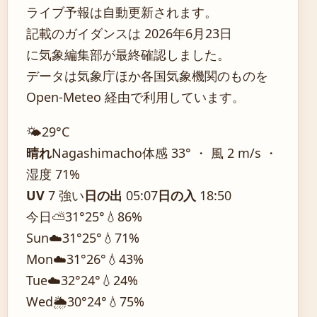
ライブ予報は自動更新されます。
記載のガイダンスは 2026年6月23日
に気象編集部が最終確認しました。
データは気象庁ほか各国気象機関のものを
Open-Meteo 経由で利用しています。
🌤️
29°
C
晴れ
Nagashimacho
体感 33° ・ 風 2 m/s ・
湿度 71%
UV
7 強い
日の出
05:07
日の入
18:50
今日
⛅
31°
25°
💧86%
Sun
☁️
31°
25°
💧71%
Mon
☁️
31°
26°
💧43%
Tue
☁️
32°
24°
💧24%
Wed
🌦️
30°
24°
💧75%