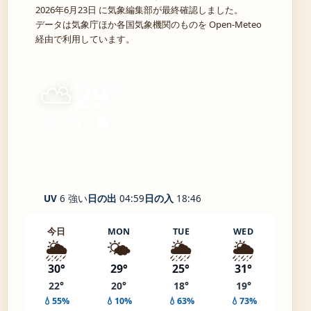
2026年6月23日 に気象編集部が最終確認しました。
データは気象庁ほか各国気象機関のものを Open-Meteo
経由で利用しています。
⛅
29°
C
晴れ時々曇り
Nagano
体感 33° ・ 風 2 m/s ・ 湿度 64%
UV
6 強い
日の出
04:59
日の入
18:46
今日
MON
TUE
WED
🌦️
🌤️
🌦️
🌦️
30°
29°
25°
31°
22°
20°
18°
19°
💧55%
💧10%
💧63%
💧73%