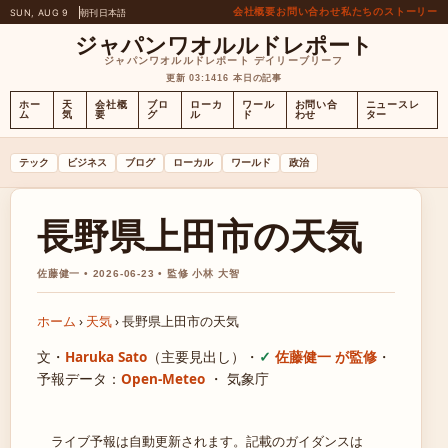
会社概要
お問い合わせ
私たちのストーリー
SUN, AUG 9
朝刊
日本語
ジャパンワオルルドレポート
ジャパンワオルルドレポート デイリーブリーフ
更新 03:14
16 本日の記事
ホー
天
会社概
ブロ
ローカ
ワール
お問い合
ニュースレ
ム
気
要
グ
ル
ド
わせ
ター
テック
ビジネス
ブログ
ローカル
ワールド
政治
長野県上田市の天気
佐藤健一 • 2026-06-23 • 監修 小林 大智
ホーム
›
天気
›
長野県上田市の天気
文・
Haruka Sato
（主要見出し）
・
佐藤健一 が監修
・
予報データ：
Open-Meteo
・ 気象庁
ライブ予報は自動更新されます。記載のガイダンスは