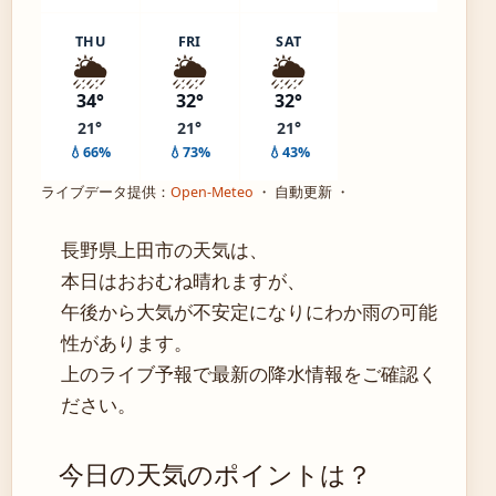
THU
FRI
SAT
🌦️
🌦️
🌦️
34°
32°
32°
21°
21°
21°
💧66%
💧73%
💧43%
ライブデータ提供：
Open-Meteo
・ 自動更新 ・
長野県上田市の天気は、
本日はおおむね晴れますが、
午後から大気が不安定になりにわか雨の可能
性があります。
上のライブ予報で最新の降水情報をご確認く
ださい。
今日の天気のポイントは？