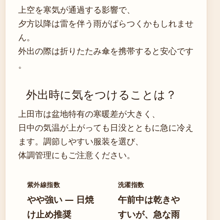
上空を寒気が通過する影響で、
夕方以降は雷を伴う雨がぱらつくかもしれませ
ん。
外出の際は折りたたみ傘を携帯すると安心です
。
外出時に気をつけることは？
上田市は盆地特有の寒暖差が大きく、
日中の気温が上がっても日没とともに急に冷え
ます。調節しやすい服装を選び、
体調管理にもご注意ください。
紫外線指数
洗濯指数
やや強い — 日焼
午前中は乾きや
け止め推奨
すいが、急な雨