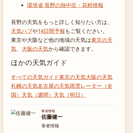
環境省 長野の熱中症・花粉情報
長野の天気をもっと詳しく知りたい方は、
天気ハブ
や
14日間予報
もご覧ください。
東京や大阪など他の地域の天気は
東京の天
気
、
大阪の天気
から確認できます。
ほかの天気ガイド
すべての天気ガイド
東京の天気
大阪の天気
札幌の天気
名古屋の天気
雨雲レーダー（全
国）
天気（週間）
天気（明日）
筆者情報
佐藤健一
筆者情報