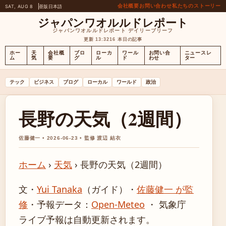
会社概要
お問い合わせ
私たちのストーリー
SAT, AUG 8
昼版
日本語
ジャパンワオルルドレポート
ジャパンワオルルドレポート デイリーブリーフ
更新 13:32
16 本日の記事
ホー
天
会社概
ブロ
ローカ
ワール
お問い合
ニュースレ
ム
気
要
グ
ル
ド
わせ
ター
テック
ビジネス
ブログ
ローカル
ワールド
政治
長野の天気（2週間）
佐藤健一 • 2026-06-23 • 監修 渡辺 結衣
ホーム
›
天気
›
長野の天気（2週間）
文・
Yui Tanaka
（ガイド）
・
佐藤健一 が監
修
・
予報データ：
Open-Meteo
・ 気象庁
ライブ予報は自動更新されます。