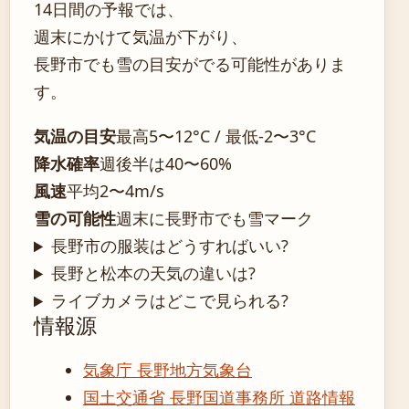
14日間の予報では、
週末にかけて気温が下がり、
長野市でも雪の目安がでる可能性がありま
す。
気温の目安
最高5〜12°C / 最低-2〜3°C
降水確率
週後半は40〜60%
風速
平均2〜4m/s
雪の可能性
週末に長野市でも雪マーク
長野市の服装はどうすればいい?
長野と松本の天気の違いは?
ライブカメラはどこで見られる?
情報源
気象庁 長野地方気象台
国土交通省 長野国道事務所 道路情報