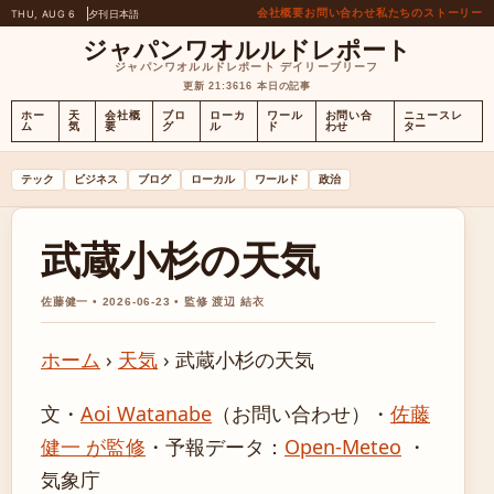
会社概要
お問い合わせ
私たちのストーリー
THU, AUG 6
夕刊
日本語
ジャパンワオルルドレポート
ジャパンワオルルドレポート デイリーブリーフ
更新 21:36
16 本日の記事
ホー
天
会社概
ブロ
ローカ
ワール
お問い合
ニュースレ
ム
気
要
グ
ル
ド
わせ
ター
テック
ビジネス
ブログ
ローカル
ワールド
政治
武蔵小杉の天気
佐藤健一 • 2026-06-23 • 監修 渡辺 結衣
ホーム
›
天気
›
武蔵小杉の天気
文・
Aoi Watanabe
（お問い合わせ）
・
佐藤
健一 が監修
・
予報データ：
Open-Meteo
・
気象庁