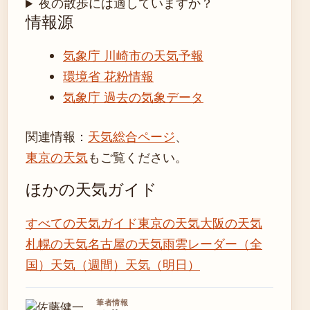
夜の散歩には適していますか？
情報源
気象庁 川崎市の天気予報
環境省 花粉情報
気象庁 過去の気象データ
関連情報：
天気総合ページ
、
東京の天気
もご覧ください。
ほかの天気ガイド
すべての天気ガイド
東京の天気
大阪の天気
札幌の天気
名古屋の天気
雨雲レーダー（全
国）
天気（週間）
天気（明日）
筆者情報