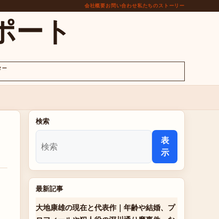
会社概要
お問い合わせ
私たちのストーリー
ポート
ター
検索
表
示
最新記事
大地康雄の現在と代表作｜年齢や結婚、プ