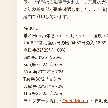
ライブ予報は自動更新されます。記載のガイダ
に気象編集部が最終確認しました。データは気
経由で利用しています。
🌤️
30°
C
晴れ
Moriya
体感 35° ・ 風 3 m/s ・ 湿度 7
UV
8 非常に強い
日の出
04:52
日の入
18:39
今日
🌦️
32°
25°
💧100%
Sat
🌤️
34°
25°
💧25%
Sun
🌦️
33°
24°
💧53%
Mon
🌦️
29°
22°
💧70%
Tue
🌦️
30°
21°
💧51%
Wed
🌦️
26°
21°
💧70%
Thu
🌦️
29°
22°
💧73%
ライブデータ提供：
Open-Meteo
・ 自動更