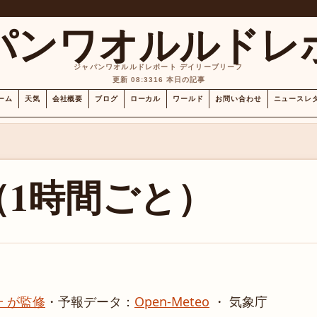
パンワオルルドレ
ジャパンワオルルドレポート デイリーブリーフ
更新 08:33
16 本日の記事
ーム
天気
会社概要
ブログ
ローカル
ワールド
お問い合わせ
ニュースレ
（1時間ごと）
 が監修
・
予報データ：
Open-Meteo
・ 気象庁