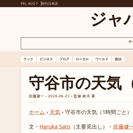
FRI, AUG 7
朝刊
日本語
ジャ
ホ
テック
ビジネス
ブログ
ローカル
ワールド
政治
守谷市の天気
佐藤健一 • 2026-06-23 • 監修 鈴木 蒼
ホーム
›
天気
›
守谷市の天気（1時間ごと）
文・
Haruka Sato
（主要見出し）
・
佐藤健一