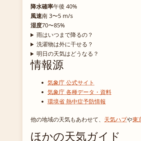
降水確率
午後 40%
風速
南 3〜5 m/s
湿度
70〜85%
雨はいつまで降るの？
洗濯物は外に干せる？
明日の天気はどうなる？
情報源
気象庁 公式サイト
気象庁 各種データ・資料
環境省 熱中症予防情報
他の地域の天気もあわせて、
天気ハブ
や
東
ほかの天気ガイド