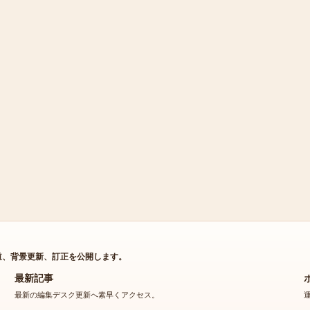
道、背景更新、訂正を公開します。
最新記事
最新の編集デスク更新へ素早くアクセス。
大地康雄の現在と代表作｜年齢や結婚、プロフィールや犯人役の深川通り
魔事件、なぜ最近見ない？を徹底解説