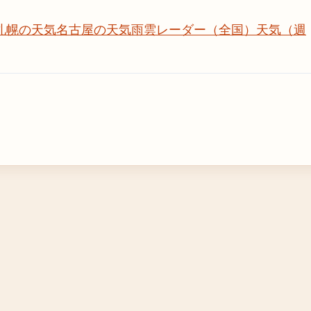
札幌の天気
名古屋の天気
雨雲レーダー（全国）
天気（週