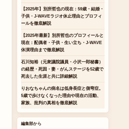
【2025年】別所哲也の現在：59歳・結婚・
子供・J-WAVEラジオ休止理由とプロフィ
ールを徹底解説
【2025年最新】別所哲也のプロフィールと
現在：配偶者・子供・生い立ち・J-WAVE
休演理由まで徹底解説
石川知裕（元衆議院議員・小沢一郎秘書）
の経歴・死因・妻・がんステージを52歳で
死去した生涯と共に詳細解説
りおなちゃんの病名は低身長症と側弯症。
5歳で歩けなくなった理由や現在の活動、
家族、批判の真相を徹底解説
編集部から