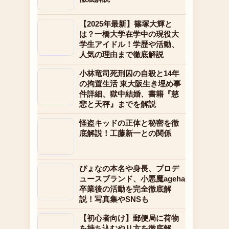
【2025年最新】篠塚大輝と
は？一橋大学在学中の現役大
学生アイドル！学歴や活動、
人気の理由まで徹底解説
小林竜司死刑囚の自殺と14年
の拘置生活 東大阪生き埋め事
件詳細、獄中結婚、書籍『慈
悲と天秤』までを解説
怪盗キッドの正体と秘密を徹
底解説！工藤新一との関係
ぴょなの本名や身長、プロデ
ュースブランド、小悪魔ageha
卒業後の活動を完全徹底解
説！写真集やSNSも
【初心者向け】郵便局に荷物
を持ち込むやり方を徹底解