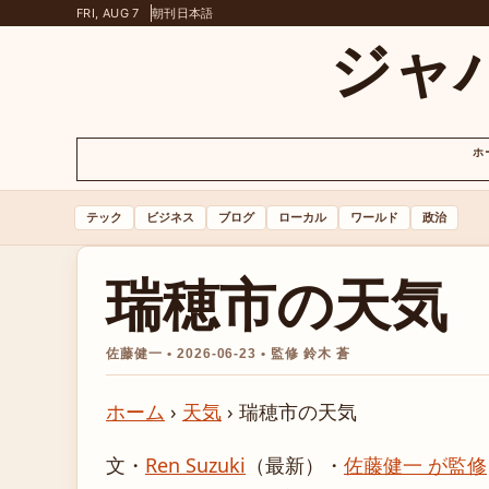
FRI, AUG 7
朝刊
日本語
ジャ
ホ
テック
ビジネス
ブログ
ローカル
ワールド
政治
瑞穂市の天気
佐藤健一 • 2026-06-23 • 監修 鈴木 蒼
ホーム
›
天気
›
瑞穂市の天気
文・
Ren Suzuki
（最新）
・
佐藤健一 が監修