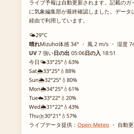
ライブ予報は自動更新されます。記載のガイダ
に気象編集部が最終確認しました。データは気
経由で利用しています。
🌤️
29°
C
晴れ
Mizuho
体感 34° ・ 風 2 m/s ・ 湿度 7
UV
7 強い
日の出
05:06
日の入
18:51
今日
🌤️
33°
25°
💧63%
Sat
🌦️
33°
25°
💧88%
Sun
🌦️
32°
25°
💧80%
Mon
🌦️
34°
25°
💧61%
Tue
☁️
33°
22°
💧20%
Wed
🌦️
31°
22°
💧43%
Thu
⛈️
30°
21°
💧57%
ライブデータ提供：
Open-Meteo
・ 自動更