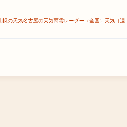
札幌の天気
名古屋の天気
雨雲レーダー（全国）
天気（週