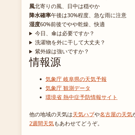
風
北寄りの風、日中は穏やか
降水確率
午後は30%程度、急な雨に注意
湿度
60%前後でやや乾燥、快適
今日、傘は必要ですか？
洗濯物を外に干して大丈夫？
紫外線は強いですか？
情報源
気象庁 岐阜県の天気予報
気象庁 観測データ
環境省 熱中症予防情報サイト
他の地域の天気は
天気ハブ
や
名古屋の天気
2週間天気
もあわせてどうぞ。