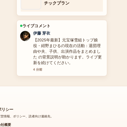
チックプラン
ライブコメント
鈴木 蒼
大地康雄の現在と代表作｜年齢や結
婚、プロフィールや犯人役の深川通り
魔事件、なぜ最近見ない？を徹底解説
の報道は丁寧で、流れを追いやすいで
す。
6 分前
ポリシー
運営情報、ポリシー、読者向け連絡先。
会社概要