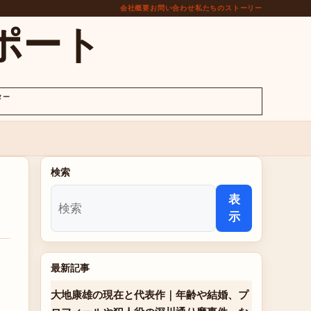
会社概要
お問い合わせ
私たちのストーリー
ポート
ター
検索
表
示
最新記事
大地康雄の現在と代表作｜年齢や結婚、プ