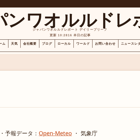
パンワオルルドレ
ジャパンワオルルドレポート デイリーブリーフ
更新 10:28
16 本日の記事
ーム
天気
会社概要
ブログ
ローカル
ワールド
お問い合わせ
ニュースレ
・
予報データ：
Open-Meteo
・ 気象庁