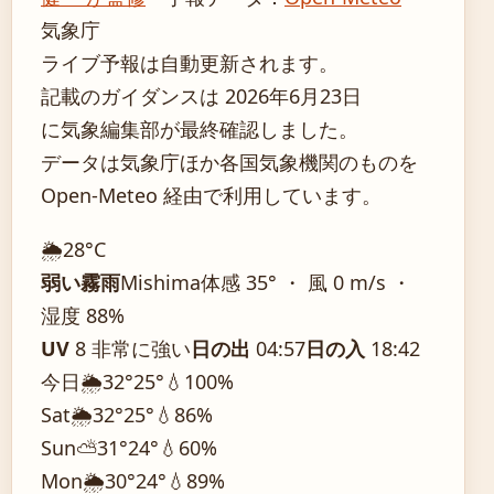
気象庁
ライブ予報は自動更新されます。
記載のガイダンスは 2026年6月23日
に気象編集部が最終確認しました。
データは気象庁ほか各国気象機関のものを
Open-Meteo 経由で利用しています。
🌦️
28°
C
弱い霧雨
Mishima
体感 35° ・ 風 0 m/s ・
湿度 88%
UV
8 非常に強い
日の出
04:57
日の入
18:42
今日
🌦️
32°
25°
💧100%
Sat
🌦️
32°
25°
💧86%
Sun
⛅
31°
24°
💧60%
Mon
🌦️
30°
24°
💧89%