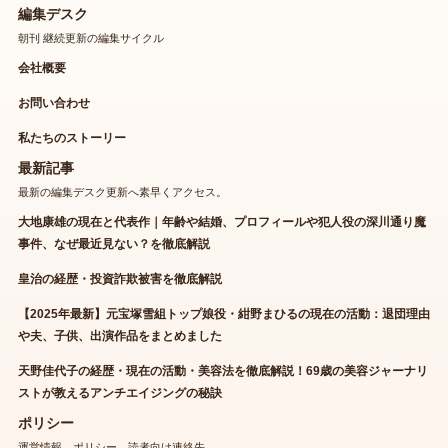
編集デスク
朝刊 継続更新の編集サイクル
会社概要
お問い合わせ
私たちのストーリー
最新記事
最新の編集デスク更新へ素早くアクセス。
大地康雄の現在と代表作｜年齢や結婚、プロフィールや犯人役の深川通り魔
事件、なぜ最近見ない？を徹底解説
皇治の経歴・投資詐欺被害を徹底解説
【2025年最新】元宝塚雪組トップ娘役・紺野まひるの現在の活動：退団理由
や夫、子供、出演作品をまとめました
天野佳代子の経歴・現在の活動・美容法を徹底解説！69歳の美容ジャーナリ
ストが教えるアンチエイジングの秘訣
ポリシー
運営情報、ポリシー、読者向け連絡先。