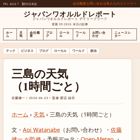
会社概要
お問い合わせ
私たちのストーリー
FRI, AUG 7
朝刊
日本語
ジャパンワオルルドレポート
ジャパンワオルルドレポート デイリーブリーフ
更新 09:26
16 本日の記事
ホー
天
会社概
ブロ
ローカ
ワール
お問い合
ニュースレ
ム
気
要
グ
ル
ド
わせ
ター
テック
ビジネス
ブログ
ローカル
ワールド
政治
三島の天気
（1時間ごと）
佐藤健一 • 2026-06-23 • 監修 渡辺 結衣
ホーム
›
天気
›
三島の天気（1時間ごと）
文・
Aoi Watanabe
（お問い合わせ）
・
佐藤
健一 が監修
・
予報データ：
Open-Meteo
・