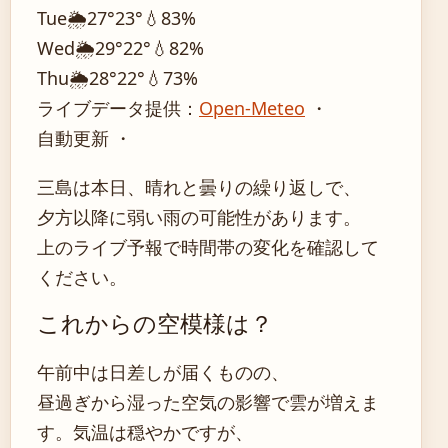
Tue
🌦️
27°
23°
💧83%
Wed
🌦️
29°
22°
💧82%
Thu
🌦️
28°
22°
💧73%
ライブデータ提供：
Open-Meteo
・
自動更新 ・
三島は本日、晴れと曇りの繰り返しで、
夕方以降に弱い雨の可能性があります。
上のライブ予報で時間帯の変化を確認して
ください。
これからの空模様は？
午前中は日差しが届くものの、
昼過ぎから湿った空気の影響で雲が増えま
す。気温は穏やかですが、