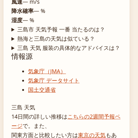
風速
— m/s
降水確率
— %
湿度
— %
三島市 天気予報 一番 当たるのは？
熱海と三島の天気は似ている？
三島 天気 服装の具体的なアドバイスは？
情報源
気象庁（JMA）
気象庁 データサイト
国土交通省
三島 天気
14日間の詳しい推移は
こちらの2週間予報ペ
ージ
で。また、
関東方面と比較したい方は
東京の天気
もあ