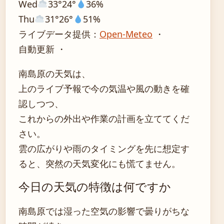
Wed
33°
24°
36%
Thu
31°
26°
51%
ライブデータ提供：
Open-Meteo
・
自動更新 ・
南島原の天気は、
上のライブ予報で今の気温や風の動きを確
認しつつ、
これからの外出や作業の計画を立ててくだ
さい。
雲の広がりや雨のタイミングを先に想定す
ると、突然の天気変化にも慌てません。
今日の天気の特徴は何ですか
南島原では湿った空気の影響で曇りがちな