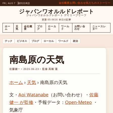
会社概要
お問い合わせ
私たちのストーリー
FRI, AUG 7
朝刊
日本語
ジャパンワオルルドレポート
ジャパンワオルルドレポート デイリーブリーフ
更新 05:06
16 本日の記事
ホー
天
会社概
ブロ
ローカ
ワール
お問い合
ニュースレ
ム
気
要
グ
ル
ド
わせ
ター
テック
ビジネス
ブログ
ローカル
ワールド
政治
南島原の天気
佐藤健一 • 2026-06-23 • 監修 高橋 蓮
ホーム
›
天気
›
南島原の天気
文・
Aoi Watanabe
（お問い合わせ）
・
佐藤
健一 が監修
・
予報データ：
Open-Meteo
・
気象庁