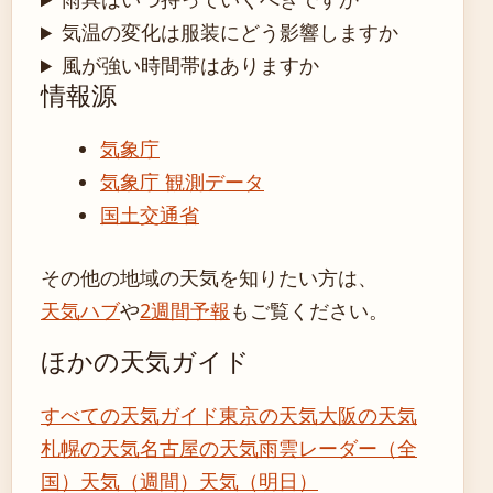
気温の変化は服装にどう影響しますか
風が強い時間帯はありますか
情報源
気象庁
気象庁 観測データ
国土交通省
その他の地域の天気を知りたい方は、
天気ハブ
や
2週間予報
もご覧ください。
ほかの天気ガイド
すべての天気ガイド
東京の天気
大阪の天気
札幌の天気
名古屋の天気
雨雲レーダー（全
国）
天気（週間）
天気（明日）