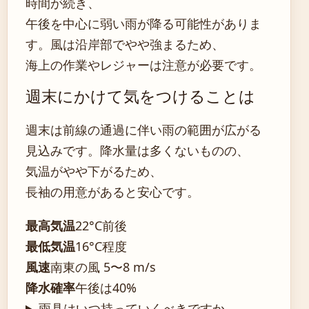
時間が続き、
午後を中心に弱い雨が降る可能性がありま
す。風は沿岸部でやや強まるため、
海上の作業やレジャーは注意が必要です。
週末にかけて気をつけることは
週末は前線の通過に伴い雨の範囲が広がる
見込みです。降水量は多くないものの、
気温がやや下がるため、
長袖の用意があると安心です。
最高気温
22°C前後
最低気温
16°C程度
風速
南東の風 5〜8 m/s
降水確率
午後は40%
雨具はいつ持っていくべきですか