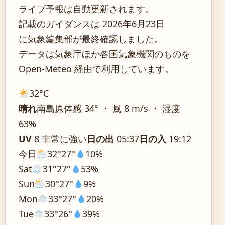
ライブ予報は自動更新されます。
記載のガイダンスは 2026年6月23日
に気象編集部が最終確認しました。
データは気象庁ほか各国気象機関のものを
Open-Meteo 経由で利用しています。
32°
C
晴れ
南島原
体感 34° ・ 風 8 m/s ・ 湿度
63%
UV
8 非常に強い
日の出
05:37
日の入
19:12
今日
32°
27°
10%
Sat
31°
27°
53%
Sun
30°
27°
9%
Mon
33°
27°
20%
Tue
33°
26°
39%