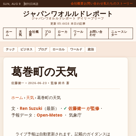
会社概要
お問い合わせ
私たちのストーリー
SUN, AUG 9
朝刊
日本語
ジャパンワオルルドレポート
ジャパンワオルルドレポート デイリーブリーフ
更新 05:44
16 本日の記事
ホー
天
会社概
ブロ
ローカ
ワール
お問い合
ニュースレ
ム
気
要
グ
ル
ド
わせ
ター
テック
ビジネス
ブログ
ローカル
ワールド
政治
葛巻町の天気
佐藤健一 • 2026-06-23 • 監修 鈴木 蒼
ホーム
›
天気
›
葛巻町の天気
文・
Ren Suzuki
（最新）
・
佐藤健一 が監修
・
予報データ：
Open-Meteo
・ 気象庁
ライブ予報は自動更新されます。記載のガイダンスは