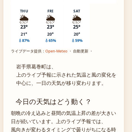
THU
FRI
SAT
🌦️
🌦️
🌦️
23°
23°
25°
21°
20°
20°
💧87%
💧65%
💧59%
ライブデータ提供：
Open-Meteo
・ 自動更新 ・
岩手県葛巻町は、
上のライブ予報に示された気温と風の変化を
中心に、一日の天気が移り変わります。
今日の天気はどう動く？
朝晩の冷え込みと昼間の気温上昇の差が大きい
日が続いています。上のライブ予報では、
風向きが変わるタイミングで曇りがちになる時