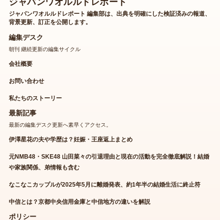
ジャパンワオルルドレポート
ジャパンワオルルドレポート 編集部は、出典を明確にした検証済みの報道、
背景更新、訂正を公開します。
編集デスク
朝刊 継続更新の編集サイクル
会社概要
お問い合わせ
私たちのストーリー
最新記事
最新の編集デスク更新へ素早くアクセス。
伊澤星花の夫や学歴は？妊娠・王座返上まとめ
元NMB48・SKE48 山田菜々の引退理由と現在の活動を完全徹底解説！結婚
や家族関係、弟情報も含む
なこなこカップルが2025年5月に離婚発表、約1年半の結婚生活に終止符
中信とは？京都中央信用金庫と中信地方の違いを解説
ポリシー