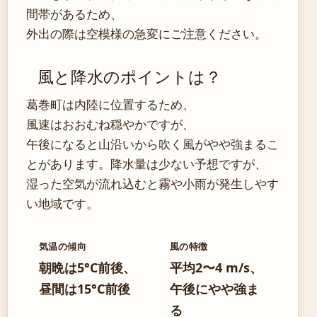
間帯があるため、
外出の際は空模様の急変にご注意ください。
風と降水のポイントは？
葛巻町は内陸に位置するため、
風速はおおむね穏やかですが、
午後になると山沿いから吹く風がやや強まるこ
とがあります。降水量は少ない予想ですが、
湿った空気が流れ込むと霧や小雨が発生しやす
い地域です。
気温の傾向
風の特徴
朝晩は5°C前後、
平均2〜4 m/s、
昼間は15°C前後
午後にやや強ま
る