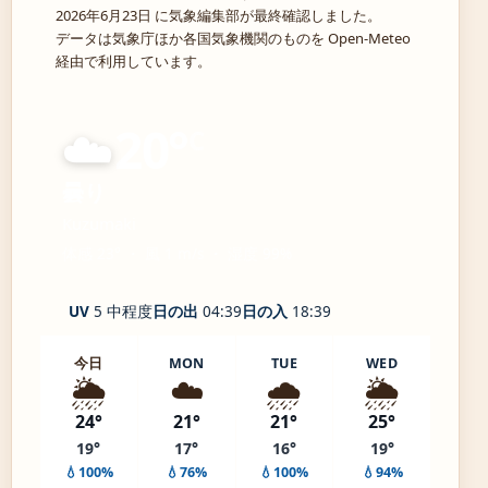
2026年6月23日 に気象編集部が最終確認しました。
データは気象庁ほか各国気象機関のものを Open-Meteo
経由で利用しています。
☁️
20°
C
曇り
Kuzumaki
体感 23° ・ 風 1 m/s ・ 湿度 99%
UV
5 中程度
日の出
04:39
日の入
18:39
今日
MON
TUE
WED
🌦️
☁️
🌧️
🌦️
24°
21°
21°
25°
19°
17°
16°
19°
💧100%
💧76%
💧100%
💧94%