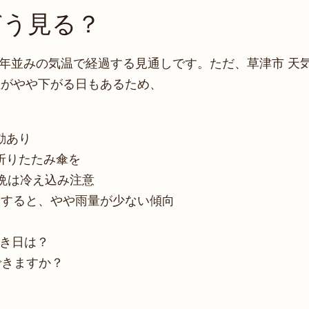
どう見る？
、平年並みの気温で経過する見通しです。ただ、草津市 天
温がやや下がる日もあるため、
動あり
折りたたみ傘を
晩は冷え込み注意
較すると、やや雨量が少ない傾向
べき日は？
できますか？