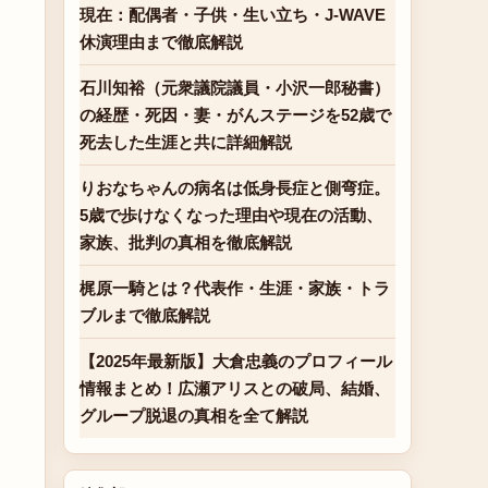
現在：配偶者・子供・生い立ち・J-WAVE
休演理由まで徹底解説
石川知裕（元衆議院議員・小沢一郎秘書）
の経歴・死因・妻・がんステージを52歳で
死去した生涯と共に詳細解説
りおなちゃんの病名は低身長症と側弯症。
5歳で歩けなくなった理由や現在の活動、
家族、批判の真相を徹底解説
梶原一騎とは？代表作・生涯・家族・トラ
ブルまで徹底解説
【2025年最新版】大倉忠義のプロフィール
情報まとめ！広瀬アリスとの破局、結婚、
グループ脱退の真相を全て解説