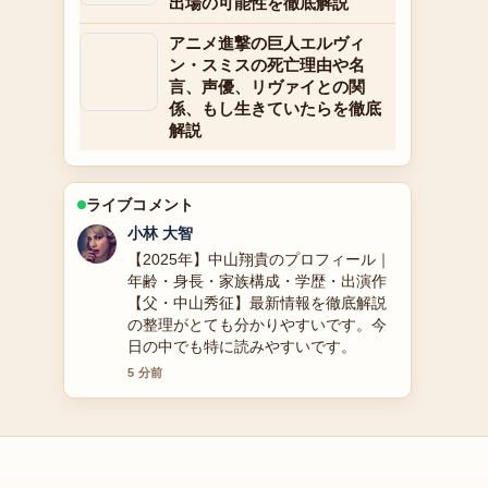
出場の可能性を徹底解説
アニメ進撃の巨人エルヴィ
ン・スミスの死亡理由や名
言、声優、リヴァイとの関
係、もし生きていたらを徹底
解説
ライブコメント
田中 美咲
【2025年最新】元宝塚雪組トップ娘
役・紺野まひるの現在の活動：退団理
由や夫、子供、出演作品をまとめまし
た を追っていますが、この解説は落ち
着いていて信頼できます。
7 分前