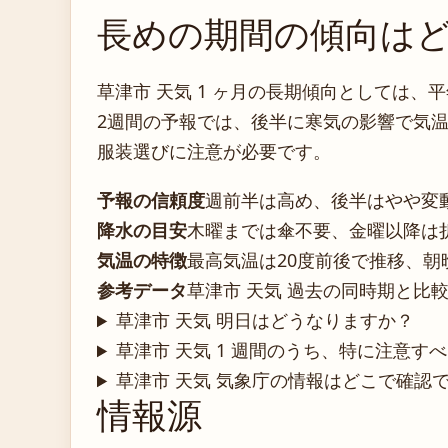
長めの期間の傾向は
草津市 天気 1 ヶ月の長期傾向としては
2週間の予報では、後半に寒気の影響で気
服装選びに注意が必要です。
予報の信頼度
週前半は高め、後半はやや変
降水の目安
木曜までは傘不要、金曜以降は
気温の特徴
最高気温は20度前後で推移、朝
参考データ
草津市 天気 過去の同時期と比
草津市 天気 明日はどうなりますか？
草津市 天気 1 週間のうち、特に注意す
草津市 天気 気象庁の情報はどこで確認
情報源