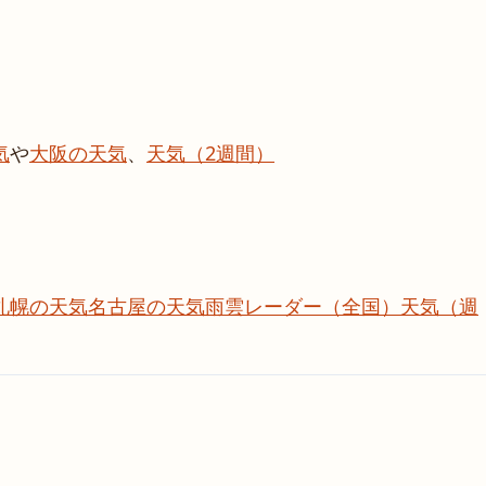
気
や
大阪の天気
、
天気（2週間）
札幌の天気
名古屋の天気
雨雲レーダー（全国）
天気（週