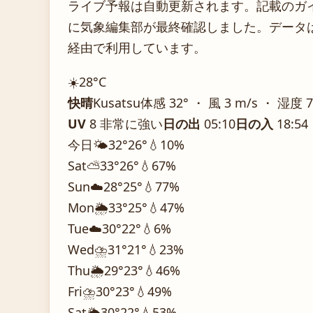
ライブ予報は自動更新されます。記載のガイダ
に気象編集部が最終確認しました。データは気
経由で利用しています。
☀️
28°
C
快晴
Kusatsu
体感 32° ・ 風 3 m/s ・ 湿度 
UV
8 非常に強い
日の出
05:10
日の入
18:54
今日
🌤️
32°
26°
💧10%
Sat
⛅
33°
26°
💧67%
Sun
☁️
28°
25°
💧77%
Mon
🌦️
33°
25°
💧47%
Tue
☁️
30°
22°
💧6%
Wed
⛈️
31°
21°
💧23%
Thu
🌦️
29°
23°
💧46%
Fri
⛈️
30°
23°
💧49%
Sat
🌦️
30°
22°
💧53%