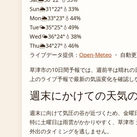
Sun
🌦️
31°
22°
💧33%
Mon
🌦️
33°
23°
💧44%
Tue
🌤️
35°
25°
💧49%
Wed
🌤️
36°
24°
💧38%
Thu
🌦️
34°
27°
💧46%
ライブデータ提供：
Open-Meteo
・ 自動更
草津市の10日間予報では、週前半は晴れ
上のライブ予報で最新の気温変化を確認し
週末にかけての天気
週末に向けて気圧の谷が近づくため、金曜
特に土曜日は雨雲がかかりやすく、草津市 
外出のタイミングを逃しません。