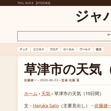
THU, AUG 6
夕刊
日本語
ジャ
ホ
テック
ビジネス
ブログ
ローカル
ワールド
政治
草津市の天気（
佐藤健一 • 2026-06-23 • 監修 佐藤 遥
ホーム
›
天気
›
草津市の天気（10日間）
文・
Haruka Sato
（主要見出し）
・
佐藤健一