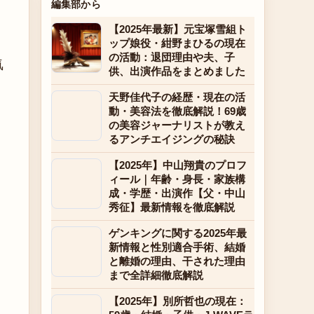
編集部から
【2025年最新】元宝塚雪組ト
ップ娘役・紺野まひるの現在
の活動：退団理由や夫、子
気
供、出演作品をまとめました
天野佳代子の経歴・現在の活
動・美容法を徹底解説！69歳
の美容ジャーナリストが教え
るアンチエイジングの秘訣
【2025年】中山翔貴のプロフ
ィール｜年齢・身長・家族構
成・学歴・出演作【父・中山
秀征】最新情報を徹底解説
ゲンキングに関する2025年最
新情報と性別適合手術、結婚
と離婚の理由、干された理由
まで全詳細徹底解説
【2025年】別所哲也の現在：