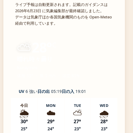
ライブ予報は自動更新されます。記載のガイダンスは
2026年6月23日 に気象編集部が最終確認しました。
データは気象庁ほか各国気象機関のものを Open-Meteo
経由で利用しています。
⛅
28°
C
晴れ時々曇り
Kurayoshi
体感 33° ・ 風 3 m/s ・ 湿度 83%
UV
6 強い
日の出
05:19
日の入
19:01
今日
MON
TUE
WED
🌦️
☁️
⛅
🌧️
30°
29°
27°
28°
25°
24°
23°
23°