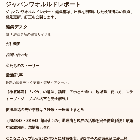
ジャパンワオルルドレポート
ジャパンワオルルドレポート 編集部は、出典を明確にした検証済みの報道、
背景更新、訂正を公開します。
編集デスク
朝刊 継続更新の編集サイクル
会社概要
お問い合わせ
私たちのストーリー
最新記事
最新の編集デスク更新へ素早くアクセス。
【徹底解説】「バカ」の意味、語源、アホとの違い、地域差、使い方、ステ
ィーブ・ジョブズの名言も完全解説！
伊澤星花の夫や学歴は？妊娠・王座返上まとめ
元NMB48・SKE48 山田菜々の引退理由と現在の活動を完全徹底解説！結婚
や家族関係、弟情報も含む
なこなこカップルが2025年5月に離婚発表、約1年半の結婚生活に終止符