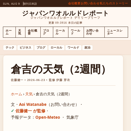
会社概要
お問い合わせ
私たちのストーリー
SUN, AUG 9
朝刊
日本語
ジャパンワオルルドレポート
ジャパンワオルルドレポート デイリーブリーフ
更新 09:39
16 本日の記事
ホー
天
会社概
ブロ
ローカ
ワール
お問い合
ニュースレ
ム
気
要
グ
ル
ド
わせ
ター
テック
ビジネス
ブログ
ローカル
ワールド
政治
倉吉の天気（2週間）
佐藤健一 • 2026-06-23 • 監修 伊藤 芽衣
ホーム
›
天気
›
倉吉の天気（2週間）
文・
Aoi Watanabe
（お問い合わせ）
・
佐藤健一 が監修
・
予報データ：
Open-Meteo
・ 気象庁