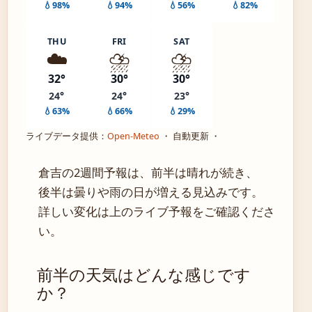
💧98%
💧94%
💧56%
💧82%
THU
FRI
SAT
☁️
⛈️
⛈️
32°
30°
30°
24°
24°
23°
💧63%
💧66%
💧29%
ライブデータ提供：
Open-Meteo
・ 自動更新 ・
倉吉の2週間予報は、前半は晴れが続き、
後半は曇りや雨の日が増える見込みです。
詳しい変化は上のライブ予報をご確認くださ
い。
前半の天気はどんな感じです
か？