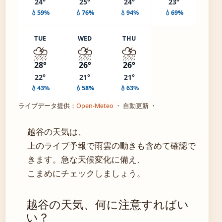
24°
25°
24°
23°
💧59%
💧76%
💧94%
💧69%
TUE
WED
THU
⛈️
⛈️
⛈️
28°
26°
26°
22°
21°
21°
💧43%
💧58%
💧63%
ライブデータ提供：
Open-Meteo
・ 自動更新 ・
越谷の天気は、
上のライブ予報で雨雲の動きも含めて確認で
きます。急な天候変化に備え、
こまめにチェックしましょう。
越谷の天気、何に注意すればい
い？