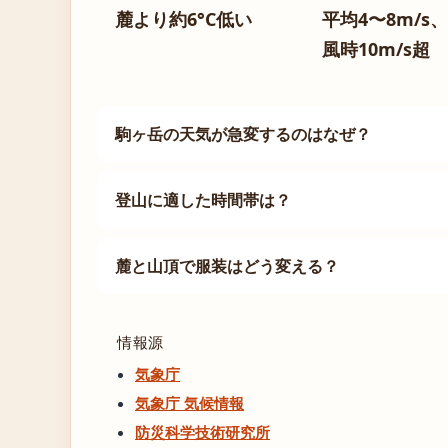
麓より約6°C低い
平均4〜8m/s
風時10m/s超
駒ヶ岳の天気が急変するのはなぜ？
登山に適した時間帯は？
麓と山頂で服装はどう変える？
情報源
気象庁
気象庁 気候情報
防災科学技術研究所