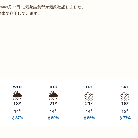
6年6月23日 に気象編集部が最終確認しました。
o 経由で利用しています。
 湿度 92%
WED
THU
FRI
SAT
🌦️
🌦️
⛈️
⛈️
18°
21°
21°
18°
14°
14°
14°
15°
💧87%
💧80%
💧86%
💧77%