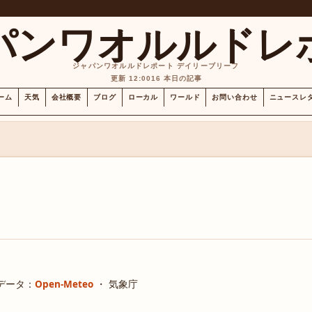
パンワオルルドレ
ジャパンワオルルドレポート デイリーブリーフ
更新 12:00
16 本日の記事
ーム
天気
会社概要
ブログ
ローカル
ワールド
お問い合わせ
ニュースレ
データ：
Open-Meteo
・ 気象庁