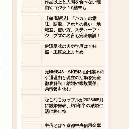
作品以上と人間を食べない理
由やゴジラ-1.0結末も
【徹底解説】「バカ」の意
味、語源、アホとの違い、地
域差、使い方、スティーブ・
ジョブズの名言も完全解説！
伊澤星花の夫や学歴は？妊
娠・王座返上まとめ
元NMB48・SKE48 山田菜々の
引退理由と現在の活動を完全
徹底解説！結婚や家族関係、
弟情報も含む
なこなこカップルが2025年5月
に離婚発表、約1年半の結婚生
活に終止符
中信とは？京都中央信用金庫