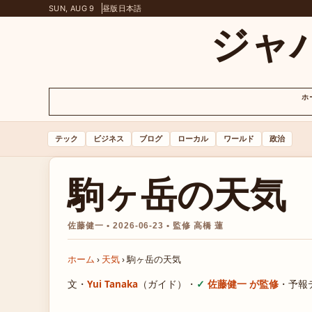
SUN, AUG 9
昼版
日本語
ジャ
ホ
テック
ビジネス
ブログ
ローカル
ワールド
政治
駒ヶ岳の天気
佐藤健一 • 2026-06-23 • 監修 高橋 蓮
ホーム
›
天気
›
駒ヶ岳の天気
文・
Yui Tanaka
（ガイド）
・
佐藤健一 が監修
・
予報