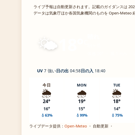
ライブ予報は自動更新されます。記載のガイダンスは 202
データは気象庁ほか各国気象機関のものを Open-Mete
🌤️
晴れ
18°
C
駒ヶ岳
体感 20° ・ 風 1 m/s ・
UV
7 強い
日の出
04:58
日の入
18:40
今日
MON
TUE
🌦️
🌧️
🌦️
24°
19°
18°
16°
15°
14°
💧63%
💧99%
💧75%
ライブデータ提供：
Open-Meteo
・ 自動更新 ・