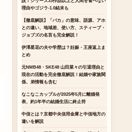
説！シリーズ33作品以上と人間を食べない
理由やゴジラ-1.0結末も
【徹底解説】「バカ」の意味、語源、アホ
との違い、地域差、使い方、スティーブ・
ジョブズの名言も完全解説！
伊澤星花の夫や学歴は？妊娠・王座返上ま
とめ
元NMB48・SKE48 山田菜々の引退理由と
現在の活動を完全徹底解説！結婚や家族関
係、弟情報も含む
なこなこカップルが2025年5月に離婚発
表、約1年半の結婚生活に終止符
中信とは？京都中央信用金庫と中信地方の
違いを解説