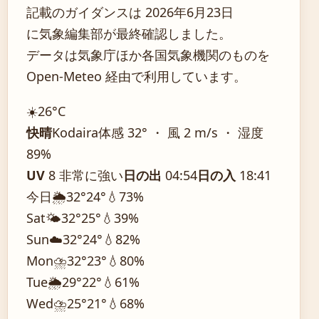
記載のガイダンスは 2026年6月23日
に気象編集部が最終確認しました。
データは気象庁ほか各国気象機関のものを
Open-Meteo 経由で利用しています。
☀️
26°
C
快晴
Kodaira
体感 32° ・ 風 2 m/s ・ 湿度
89%
UV
8 非常に強い
日の出
04:54
日の入
18:41
今日
🌦️
32°
24°
💧73%
Sat
🌤️
32°
25°
💧39%
Sun
☁️
32°
24°
💧82%
Mon
⛈️
32°
23°
💧80%
Tue
🌦️
29°
22°
💧61%
Wed
⛈️
25°
21°
💧68%