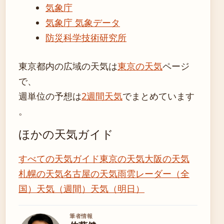
気象庁
気象庁 気象データ
防災科学技術研究所
東京都内の広域の天気は
東京の天気
ページ
で、
週単位の予想は
2週間天気
でまとめています
。
ほかの天気ガイド
すべての天気ガイド
東京の天気
大阪の天気
札幌の天気
名古屋の天気
雨雲レーダー（全
国）
天気（週間）
天気（明日）
筆者情報