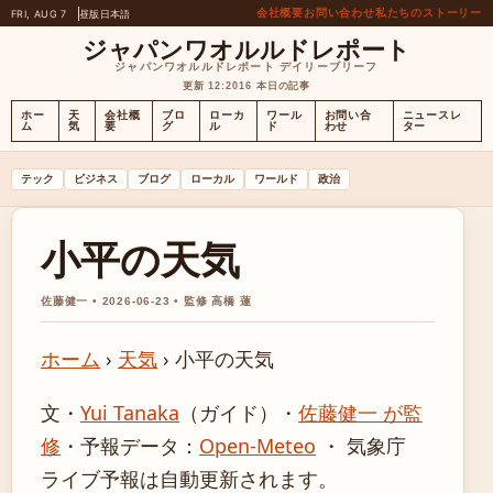
会社概要
お問い合わせ
私たちのストーリー
FRI, AUG 7
昼版
日本語
ジャパンワオルルドレポート
ジャパンワオルルドレポート デイリーブリーフ
更新 12:20
16 本日の記事
ホー
天
会社概
ブロ
ローカ
ワール
お問い合
ニュースレ
ム
気
要
グ
ル
ド
わせ
ター
テック
ビジネス
ブログ
ローカル
ワールド
政治
小平の天気
佐藤健一 • 2026-06-23 • 監修 高橋 蓮
ホーム
›
天気
›
小平の天気
文・
Yui Tanaka
（ガイド）
・
佐藤健一 が監
修
・
予報データ：
Open-Meteo
・ 気象庁
ライブ予報は自動更新されます。