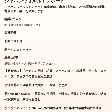
ジャパンワオルルドレポート
ジャパンワオルルドレポート 編集部は、出典を明確にした検証済みの報道、
背景更新、訂正を公開します。
編集デスク
朝刊 継続更新の編集サイクル
会社概要
お問い合わせ
私たちのストーリー
最新記事
最新の編集デスク更新へ素早くアクセス。
【徹底解説】「バカ」の意味、語源、アホとの違い、地域差、使い方、ステ
ィーブ・ジョブズの名言も完全解説！
伊澤星花の夫や学歴は？妊娠・王座返上まとめ
元NMB48・SKE48 山田菜々の引退理由と現在の活動を完全徹底解説！結婚
や家族関係、弟情報も含む
なこなこカップルが2025年5月に離婚発表、約1年半の結婚生活に終止符