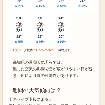
25°
26°
25°
24°
💧31%
💧45%
💧18%
💧38%
THU
FRI
SAT
⛈️
⛈️
⛈️
28°
28°
28°
22°
22°
20°
💧75%
💧76%
💧60%
ライブデータ提供：
Open-Meteo
・ 自動更新 ・
高知県の週間天気予報では、
湿った空気の影響で雲が広がりやすい日が続
き、所により雨の可能性があります。
週間の天気傾向は？
上のライブ予報によると、