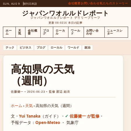
会社概要
お問い合わせ
私たちのストーリー
SUN, AUG 9
朝刊
日本語
ジャパンワオルルドレポート
ジャパンワオルルドレポート デイリーブリーフ
更新 08:02
16 本日の記事
ホー
天
会社概
ブロ
ローカ
ワール
お問い合
ニュースレ
ム
気
要
グ
ル
ド
わせ
ター
テック
ビジネス
ブログ
ローカル
ワールド
政治
高知県の天気
（週間）
佐藤健一 • 2026-06-23 • 監修 渡辺 結衣
ホーム
›
天気
›
高知県の天気（週間）
文・
Yui Tanaka
（ガイド）
・
佐藤健一 が監修
・
予報データ：
Open-Meteo
・ 気象庁