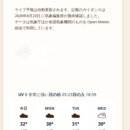
ライブ予報は自動更新されます。記載のガイダンスは
2026年6月23日 に気象編集部が最終確認しました。
データは気象庁ほか各国気象機関のものを Open-Meteo
経由で利用しています。
⛅
29°
C
晴れ時々曇り
Kochi
体感 34° ・ 風 1 m/s ・ 湿度 76%
UV
8 非常に強い
日の出
05:23
日の入
18:59
今日
MON
TUE
WED
☁️
☁️
☁️
⛅
32°
30°
31°
30°