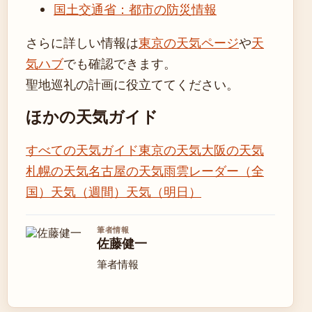
国土交通省：都市の防災情報
さらに詳しい情報は
東京の天気ページ
や
天
気ハブ
でも確認できます。
聖地巡礼の計画に役立ててください。
ほかの天気ガイド
すべての天気ガイド
東京の天気
大阪の天気
札幌の天気
名古屋の天気
雨雲レーダー（全
国）
天気（週間）
天気（明日）
筆者情報
佐藤健一
筆者情報