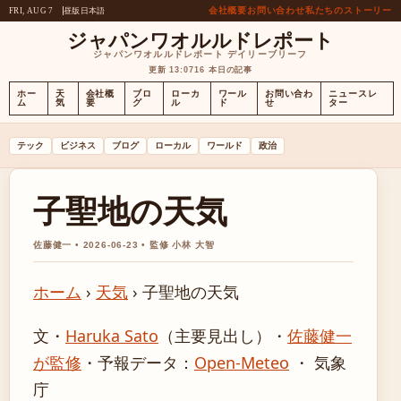
会社概要
お問い合わせ
私たちのストーリー
昼版
日本語
FRI, AUG 7
ジャパンワオルルドレポート
ジャパンワオルルドレポート デイリーブリーフ
更新 13:07
16 本日の記事
ホー
天
会社概
ブロ
ローカ
ワール
お問い合わ
ニュースレ
ム
気
要
グ
ル
ド
せ
ター
テック
ビジネス
ブログ
ローカル
ワールド
政治
子聖地の天気
佐藤健一 • 2026-06-23 • 監修 小林 大智
ホーム
›
天気
›
子聖地の天気
文・
Haruka Sato
（主要見出し）
・
佐藤健一
が監修
・
予報データ：
Open-Meteo
・ 気象
庁