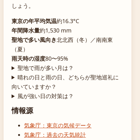
しょう。
東京の年平均気温
約16.3°C
年間降水量
約1,530 mm
聖地で多い風向き
北北西（冬）／南南東
（夏）
雨天時の湿度
80〜95%
聖地で雨が多い月は？
晴れの日と雨の日、どちらが聖地巡礼に
向いていますか？
風が強い日の対策は？
情報源
気象庁：東京の気候データ
気象庁：過去の天気統計