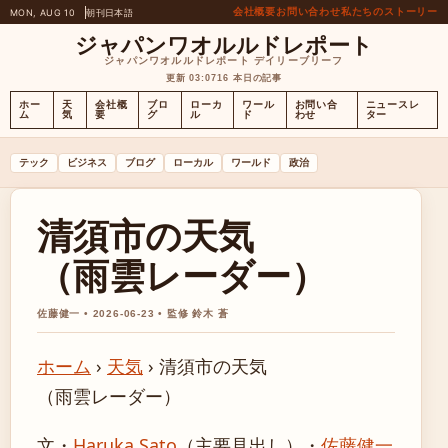
会社概要
お問い合わせ
私たちのストーリー
MON, AUG 10
朝刊
日本語
ジャパンワオルルドレポート
ジャパンワオルルドレポート デイリーブリーフ
更新 03:07
16 本日の記事
ホー
天
会社概
ブロ
ローカ
ワール
お問い合
ニュースレ
ム
気
要
グ
ル
ド
わせ
ター
テック
ビジネス
ブログ
ローカル
ワールド
政治
清須市の天気
（雨雲レーダー）
佐藤健一 • 2026-06-23 • 監修 鈴木 蒼
ホーム
›
天気
›
清須市の天気
（雨雲レーダー）
文・
Haruka Sato
（主要見出し）
・
佐藤健一