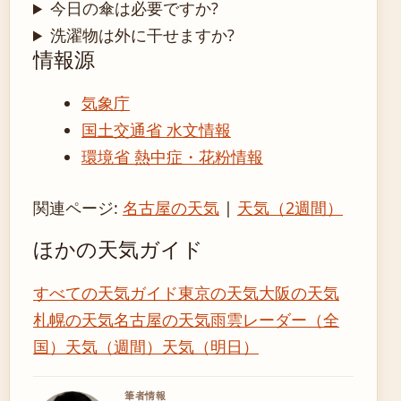
今日の傘は必要ですか?
洗濯物は外に干せますか?
情報源
気象庁
国土交通省 水文情報
環境省 熱中症・花粉情報
関連ページ:
名古屋の天気
|
天気（2週間）
ほかの天気ガイド
すべての天気ガイド
東京の天気
大阪の天気
札幌の天気
名古屋の天気
雨雲レーダー（全
国）
天気（週間）
天気（明日）
筆者情報