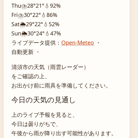
Thu
⛈️
28°
21°
💧92%
Fri
⛈️
30°
22°
💧86%
Sat
🌦️
29°
22°
💧52%
Sun
🌦️
30°
24°
💧47%
ライブデータ提供：
Open-Meteo
・
自動更新 ・
清須市の天気（雨雲レーダー）
をご確認の上、
お出かけ前に雨具を準備してください。
今日の天気の見通し
上のライブ予報を見ると、
今日は曇りがちで、
午後から雨が降り出す可能性があります。