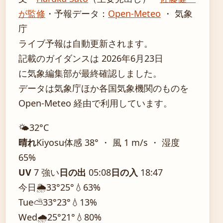
が監修
・
予報データ：
Open-Meteo
・ 気象
庁
ライブ予報は自動更新されます。
記載のガイダンスは 2026年6月23日
に気象編集部が最終確認しました。
データは気象庁ほか各国気象機関のものを
Open-Meteo 経由で利用しています。
🌤️
32°
C
晴れ
Kiyosu
体感 38° ・ 風 1 m/s ・ 湿度
65%
UV
7 強い
日の出
05:08
日の入
18:47
今日
🌦️
33°
25°
💧63%
Tue
⛅
33°
23°
💧13%
Wed
🌧️
25°
21°
💧80%