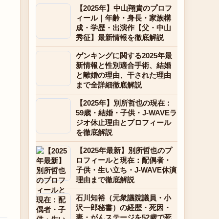
【2025年】中山翔貴のプロフ
ィール｜年齢・身長・家族構
成・学歴・出演作【父・中山
秀征】最新情報を徹底解説
ゲンキングに関する2025年最
新情報と性別適合手術、結婚
と離婚の理由、干された理由
まで全詳細徹底解説
【2025年】別所哲也の現在：
59歳・結婚・子供・J-WAVEラ
ジオ休止理由とプロフィール
を徹底解説
【2025年最新】別所哲也のプ
ロフィールと現在：配偶者・
子供・生い立ち・J-WAVE休演
理由まで徹底解説
石川知裕（元衆議院議員・小
沢一郎秘書）の経歴・死因・
妻・がんステージを52歳で死