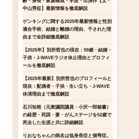
齢・身長・家族構成・学歴・出演作【父・
中山秀征】最新情報を徹底解説
ゲンキングに関する2025年最新情報と性別
適合手術、結婚と離婚の理由、干された理
由まで全詳細徹底解説
【2025年】別所哲也の現在：59歳・結婚・
子供・J-WAVEラジオ休止理由とプロフィ
ールを徹底解説
【2025年最新】別所哲也のプロフィールと
現在：配偶者・子供・生い立ち・J-WAVE
休演理由まで徹底解説
石川知裕（元衆議院議員・小沢一郎秘書）
の経歴・死因・妻・がんステージを52歳で
死去した生涯と共に詳細解説
りおなちゃんの病名は低身長症と側弯症。