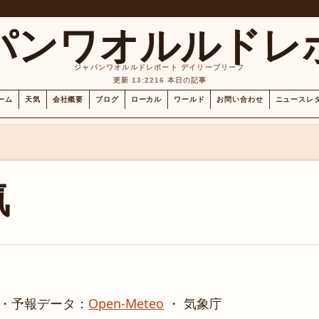
パンワオルルドレ
ジャパンワオルルドレポート デイリーブリーフ
更新 13:22
16 本日の記事
ーム
天気
会社概要
ブログ
ローカル
ワールド
お問い合わせ
ニュースレ
気
・
予報データ：
Open-Meteo
・ 気象庁