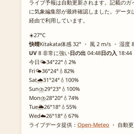
ライブ予報は自動更新されます。記載のガイダ
に気象編集部が最終確認しました。データは気
経由で利用しています。
☀️
27°
C
快晴
Kitakata
体感 32° ・ 風 2 m/s ・ 湿度 
UV
8 非常に強い
日の出
04:48
日の入
18:44
今日
🌤️
34°
22°
💧2%
Fri
🌤️
36°
24°
💧82%
Sat
🌧️
31°
24°
💧100%
Sun
⛈️
29°
23°
💧100%
Mon
⛈️
28°
20°
💧74%
Tue
🌦️
26°
18°
💧55%
Wed
☁️
26°
18°
💧67%
ライブデータ提供：
Open-Meteo
・ 自動更