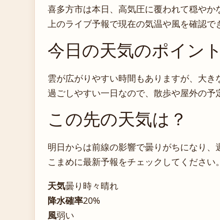
喜多方市は本日、高気圧に覆われて穏やか
上のライブ予報で現在の気温や風を確認で
今日の天気のポイン
雲が広がりやすい時間もありますが、大き
過ごしやすい一日なので、散歩や屋外の予
この先の天気は？
明日からは前線の影響で曇りがちになり、
こまめに最新予報をチェックしてください
天気
曇り時々晴れ
降水確率
20%
風
弱い