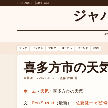
THU, AUG 6
昼版
日本語
ジャ
ホ
テック
ビジネス
ブログ
ローカル
ワールド
政治
喜多方市の天
佐藤健一 • 2026-06-23 • 監修 佐藤 遥
ホーム
›
天気
›
喜多方市の天気
文・
Ren Suzuki
（最新）
・
佐藤健一 が監修