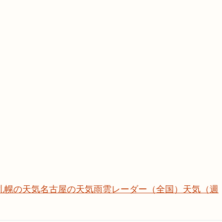
札幌の天気
名古屋の天気
雨雲レーダー（全国）
天気（週