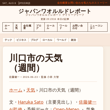
会社概要
お問い合わせ
私たちのストーリー
SAT, AUG 8
夕刊
日本語
ジャパンワオルルドレポート
ジャパンワオルルドレポート デイリーブリーフ
更新 20:23
16 本日の記事
ホー
天
会社概
ブロ
ローカ
ワール
お問い合
ニュースレ
ム
気
要
グ
ル
ド
わせ
ター
テック
ビジネス
ブログ
ローカル
ワールド
政治
川口市の天気
（週間）
佐藤健一 • 2026-06-23 • 監修 小林 大智
ホーム
›
天気
›
川口市の天気（週間）
文・
Haruka Sato
（主要見出し）
・
佐藤健一
が監修
・
予報データ：
Open-Meteo
・ 気象