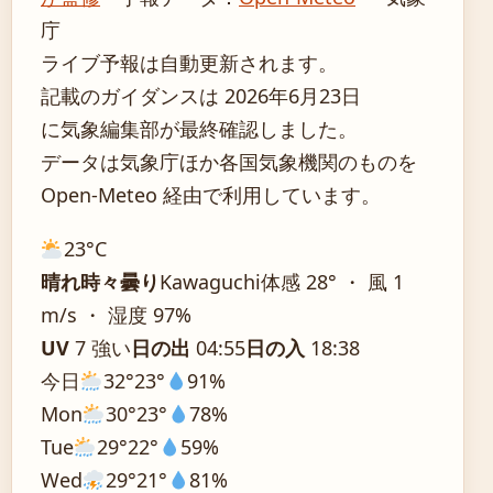
庁
ライブ予報は自動更新されます。
記載のガイダンスは 2026年6月23日
に気象編集部が最終確認しました。
データは気象庁ほか各国気象機関のものを
Open-Meteo 経由で利用しています。
23°
C
晴れ時々曇り
Kawaguchi
体感 28° ・ 風 1
m/s ・ 湿度 97%
UV
7 強い
日の出
04:55
日の入
18:38
今日
32°
23°
91%
Mon
30°
23°
78%
Tue
29°
22°
59%
Wed
29°
21°
81%