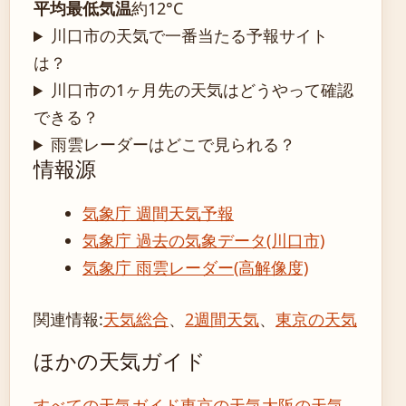
平均最低気温
約12°C
川口市の天気で一番当たる予報サイト
は？
川口市の1ヶ月先の天気はどうやって確認
できる？
雨雲レーダーはどこで見られる？
情報源
気象庁 週間天気予報
気象庁 過去の気象データ(川口市)
気象庁 雨雲レーダー(高解像度)
関連情報:
天気総合
、
2週間天気
、
東京の天気
ほかの天気ガイド
すべての天気ガイド
東京の天気
大阪の天気