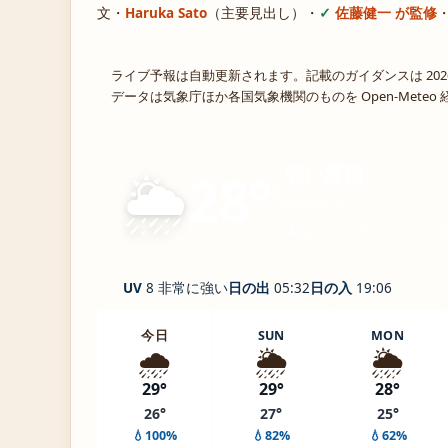
文・
Haruka Sato
（主要見出し）
・
佐藤健一 が監修
ライブ予報は自動更新されます。記載のガイダンスは 202
データは気象庁ほか各国気象機関のものを Open-Mete
🌦️
弱い霧雨
28°
C
Kawauchi
体感 33° ・ 風 3 m/s ・ 
UV
8 非常に強い
日の出
05:32
日の入
19:06
今日
SUN
MON
🌧️
🌦️
🌦️
29°
29°
28°
26°
27°
25°
💧100%
💧82%
💧62%