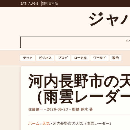
SAT, AUG 8
朝刊
日本語
ジャ
ホ
テック
ビジネス
ブログ
ローカル
ワールド
政治
河内長野市の
（雨雲レーダ
佐藤健一 • 2026-06-23 • 監修 鈴木 蒼
ホーム
›
天気
›
河内長野市の天気（雨雲レーダー）