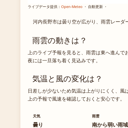
ライブデータ提供：
Open-Meteo
・ 自動更新 ・
河内長野市は曇り空が広がり、雨雲レーダ
雨雲の動きは？
上のライブ予報を見ると、雨雲は東へ進んで
夜には一旦落ち着く見込みです。
気温と風の変化は？
日差しが少ないため気温は上がりにくく、風
上の予報で風速を確認しておくと安心です。
天気
雨雲
曇り
南から弱い雨域