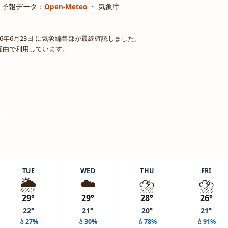
・
予報データ：
Open-Meteo
・ 気象庁
6年6月23日 に気象編集部が最終確認しました。
o 経由で利用しています。
湿度 83%
TUE
WED
THU
FRI
🌦️
☁️
⛈️
⛈️
29°
29°
28°
26°
22°
21°
20°
21°
💧27%
💧30%
💧78%
💧91%