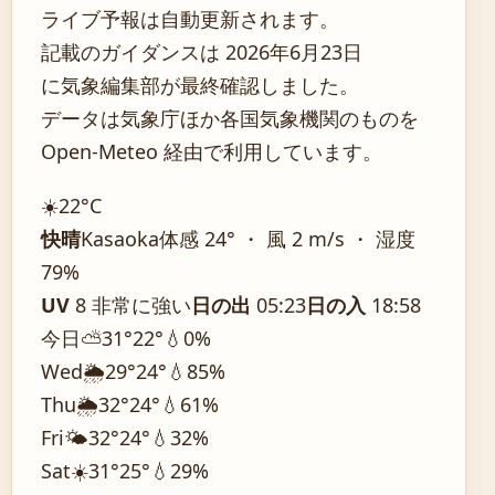
ライブ予報は自動更新されます。
記載のガイダンスは 2026年6月23日
に気象編集部が最終確認しました。
データは気象庁ほか各国気象機関のものを
Open-Meteo 経由で利用しています。
☀️
22°
C
快晴
Kasaoka
体感 24° ・ 風 2 m/s ・ 湿度
79%
UV
8 非常に強い
日の出
05:23
日の入
18:58
今日
⛅
31°
22°
💧0%
Wed
🌦️
29°
24°
💧85%
Thu
🌦️
32°
24°
💧61%
Fri
🌤️
32°
24°
💧32%
Sat
☀️
31°
25°
💧29%