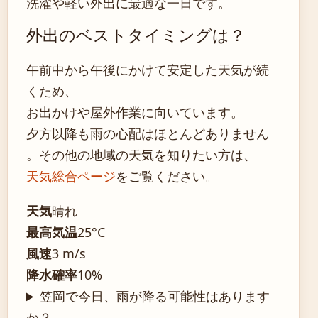
洗濯や軽い外出に最適な一日です。
外出のベストタイミングは？
午前中から午後にかけて安定した天気が続
くため、
お出かけや屋外作業に向いています。
夕方以降も雨の心配はほとんどありません
。その他の地域の天気を知りたい方は、
天気総合ページ
をご覧ください。
天気
晴れ
最高気温
25°C
風速
3 m/s
降水確率
10%
笠岡で今日、雨が降る可能性はあります
か？