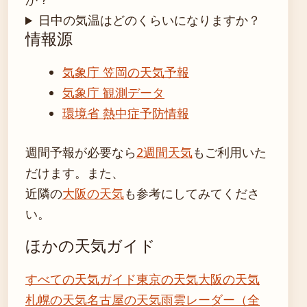
日中の気温はどのくらいになりますか？
情報源
気象庁 笠岡の天気予報
気象庁 観測データ
環境省 熱中症予防情報
週間予報が必要なら
2週間天気
もご利用いた
だけます。また、
近隣の
大阪の天気
も参考にしてみてくださ
い。
ほかの天気ガイド
すべての天気ガイド
東京の天気
大阪の天気
札幌の天気
名古屋の天気
雨雲レーダー（全