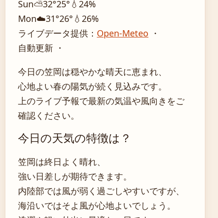
Sun
⛅
32°
25°
💧24%
Mon
☁️
31°
26°
💧26%
ライブデータ提供：
Open-Meteo
・
自動更新 ・
今日の笠岡は穏やかな晴天に恵まれ、
心地よい春の陽気が続く見込みです。
上のライブ予報で最新の気温や風向きをご
確認ください。
今日の天気の特徴は？
笠岡は終日よく晴れ、
強い日差しが期待できます。
内陸部では風が弱く過ごしやすいですが、
海沿いではそよ風が心地よいでしょう。