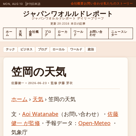
会社概要
お問い合わせ
私たちのストーリー
MON, AUG 10
夕刊
日本語
ジャパンワオルルドレポート
ジャパンワオルルドレポート デイリーブリーフ
更新 20:23
16 本日の記事
ホー
天
会社概
ブロ
ローカ
ワール
お問い合
ニュースレ
ム
気
要
グ
ル
ド
わせ
ター
テック
ビジネス
ブログ
ローカル
ワールド
政治
笠岡の天気
佐藤健一 • 2026-06-23 • 監修 伊藤 芽衣
ホーム
›
天気
›
笠岡の天気
文・
Aoi Watanabe
（お問い合わせ）
・
佐藤
健一 が監修
・
予報データ：
Open-Meteo
・
気象庁