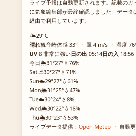
ライブ予報は自動更新されます。記載のガイダ
に気象編集部が最終確認しました。データは気
経由で利用しています。
🌤️
29°
C
晴れ
観音崎
体感 33° ・ 風 4 m/s ・ 湿度 7
UV
8 非常に強い
日の出
05:14
日の入
18:56
今日
🌦️
31°
27°
💧76%
Sat
⛅
30°
27°
💧71%
Sun
☁️
29°
27°
💧61%
Mon
🌦️
31°
25°
💧47%
Tue
☁️
30°
24°
💧8%
Wed
🌦️
30°
22°
💧18%
Thu
🌦️
30°
23°
💧53%
ライブデータ提供：
Open-Meteo
・ 自動更