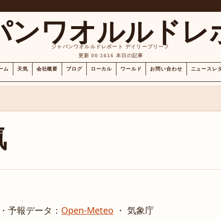
パンワオルルドレ
ジャパンワオルルドレポート デイリーブリーフ
更新 00:16
16 本日の記事
ーム
天気
会社概要
ブログ
ローカル
ワールド
お問い合わせ
ニュースレ
気
・
予報データ：
Open-Meteo
・ 気象庁