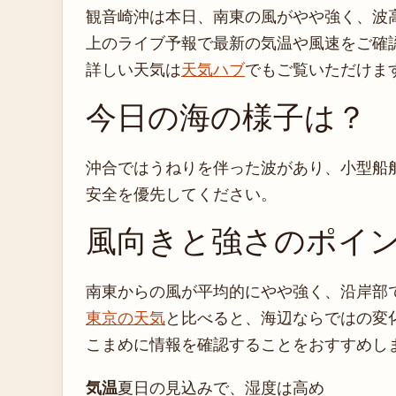
観音崎沖は本日、南東の風がやや強く、波
上のライブ予報で最新の気温や風速をご確
詳しい天気は
天気ハブ
でもご覧いただけま
今日の海の様子は？
沖合ではうねりを伴った波があり、小型船
安全を優先してください。
風向きと強さのポイ
南東からの風が平均的にやや強く、沿岸部
東京の天気
と比べると、海辺ならではの変
こまめに情報を確認することをおすすめし
気温
夏日の見込みで、湿度は高め