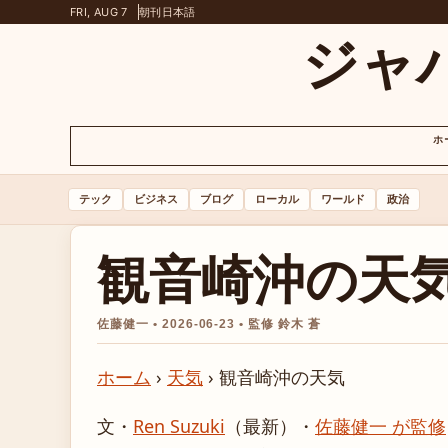
FRI, AUG 7
朝刊
日本語
ジャ
ホ
テック
ビジネス
ブログ
ローカル
ワールド
政治
観音崎沖の天
佐藤健一 • 2026-06-23 • 監修 鈴木 蒼
ホーム
›
天気
›
観音崎沖の天気
文・
Ren Suzuki
（最新）
・
佐藤健一 が監修