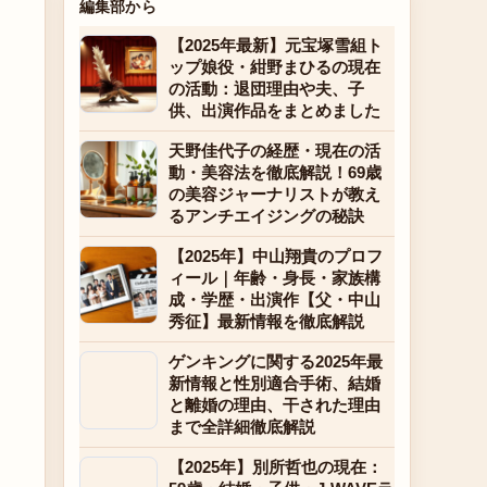
編集部から
【2025年最新】元宝塚雪組ト
ップ娘役・紺野まひるの現在
の活動：退団理由や夫、子
供、出演作品をまとめました
天野佳代子の経歴・現在の活
動・美容法を徹底解説！69歳
の美容ジャーナリストが教え
るアンチエイジングの秘訣
【2025年】中山翔貴のプロフ
ィール｜年齢・身長・家族構
成・学歴・出演作【父・中山
秀征】最新情報を徹底解説
ゲンキングに関する2025年最
新情報と性別適合手術、結婚
と離婚の理由、干された理由
まで全詳細徹底解説
【2025年】別所哲也の現在：