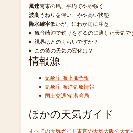
風速
南東の風、平均でやや強く
波高
うねりを伴い、やや高い状態
降水確率
低いが、にわか雨に注意
観音崎沖で釣りをするのに適した天気で
視界はどのくらいですか？
この後の天気の変化は？
情報源
気象庁 海上風予報
気象庁 海洋気象情報
国土交通省 港湾局
ほかの天気ガイド
すべての天気ガイド
東京の天気
大阪の天気