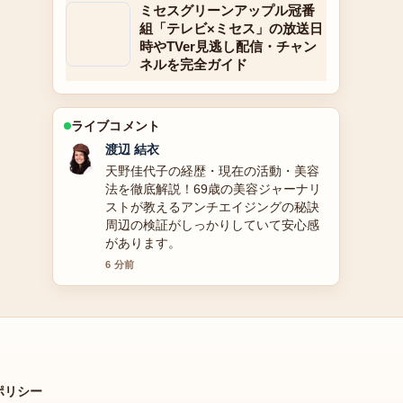
ミセスグリーンアップル冠番
組「テレビ×ミセス」の放送日
時やTVer見逃し配信・チャン
ネルを完全ガイド
ライブコメント
小林 大智
【2025年】中山翔貴のプロフィール｜
年齢・身長・家族構成・学歴・出演作
【父・中山秀征】最新情報を徹底解説
の整理がとても分かりやすいです。今
日の中でも特に読みやすいです。
8 分前
ポリシー