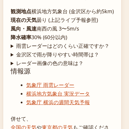
観測地点
横浜地方気象台 (金沢区から約5km)
現在の天気
曇り (上記ライブ予報参照)
風向・風速
南西の風 3〜5m/s
降水確率
30% (60分以内)
雨雲レーダーはどのくらい正確ですか？
金沢区で雨が降りやすい時間帯は？
レーダー画像の色の意味は？
情報源
気象庁 雨雲レーダー
横浜地方気象台 実況データ
気象庁 横浜の週間天気予報
併せて、
全国の天気
や
東京都の天気
もご確認くださ