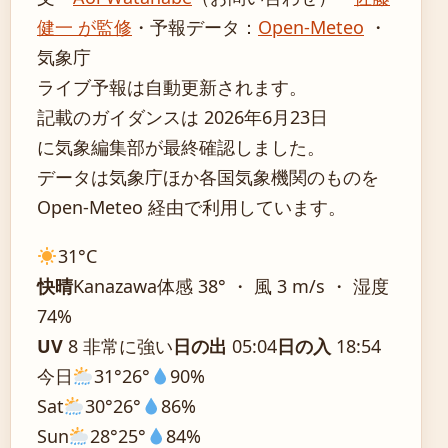
健一 が監修
・
予報データ：
Open-Meteo
・
気象庁
ライブ予報は自動更新されます。
記載のガイダンスは 2026年6月23日
に気象編集部が最終確認しました。
データは気象庁ほか各国気象機関のものを
Open-Meteo 経由で利用しています。
31°
C
快晴
Kanazawa
体感 38° ・ 風 3 m/s ・ 湿度
74%
UV
8 非常に強い
日の出
05:04
日の入
18:54
今日
31°
26°
90%
Sat
30°
26°
86%
Sun
28°
25°
84%