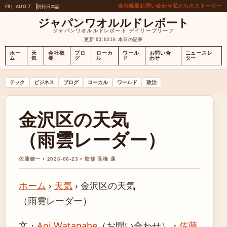
会社概要
お問い合わせ
私たちのストーリー
FRI, AUG 7
朝刊
日本語
ジャパンワオルルドレポート
ジャパンワオルルドレポート デイリーブリーフ
更新 03:02
16 本日の記事
ホー
天
会社概
ブロ
ローカ
ワール
お問い合
ニュースレ
ム
気
要
グ
ル
ド
わせ
ター
テック
ビジネス
ブログ
ローカル
ワールド
政治
金沢区の天気
（雨雲レーダー）
佐藤健一 • 2026-06-23 • 監修 高橋 蓮
ホーム
›
天気
›
金沢区の天気
（雨雲レーダー）
文・
Aoi Watanabe
（お問い合わせ）
・
佐藤