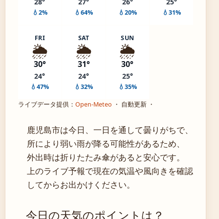
28°
27°
26°
25°
💧2%
💧64%
💧20%
💧31%
FRI
SAT
SUN
🌦️
🌦️
🌦️
30°
31°
30°
24°
24°
25°
💧47%
💧32%
💧35%
ライブデータ提供：
Open-Meteo
・ 自動更新 ・
鹿児島市は今日、一日を通して曇りがちで、
所により弱い雨が降る可能性があるため、
外出時は折りたたみ傘があると安心です。
上のライブ予報で現在の気温や風向きを確認
してからお出かけください。
今日の天気のポイントは？