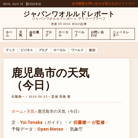
会社概要
お問い合わせ
私たちのストーリー
MON, AUG 10
朝刊
日本語
ジャパンワオルルドレポート
ジャパンワオルルドレポート デイリーブリーフ
更新 09:40
16 本日の記事
ホー
天
会社概
ブロ
ローカ
ワール
お問い合
ニュースレ
ム
気
要
グ
ル
ド
わせ
ター
テック
ビジネス
ブログ
ローカル
ワールド
政治
鹿児島市の天気
（今日）
佐藤健一 • 2026-06-23 • 監修 高橋 蓮
ホーム
›
天気
›
鹿児島市の天気（今日）
文・
Yui Tanaka
（ガイド）
・
佐藤健一 が監修
・
予報データ：
Open-Meteo
・ 気象庁