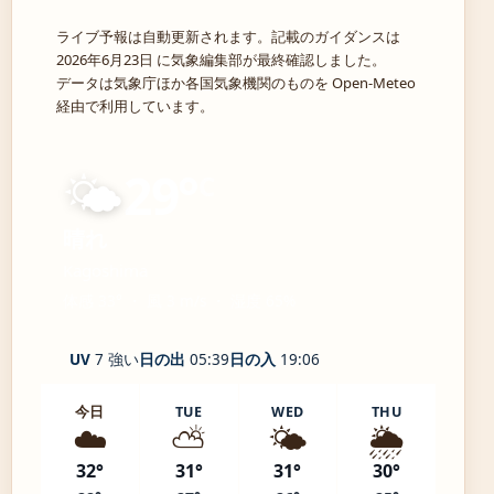
ライブ予報は自動更新されます。記載のガイダンスは
2026年6月23日 に気象編集部が最終確認しました。
データは気象庁ほか各国気象機関のものを Open-Meteo
経由で利用しています。
🌤️
29°
C
晴れ
Kagoshima
体感 33° ・ 風 3 m/s ・ 湿度 65%
UV
7 強い
日の出
05:39
日の入
19:06
今日
TUE
WED
THU
☁️
⛅
🌤️
🌦️
32°
31°
31°
30°