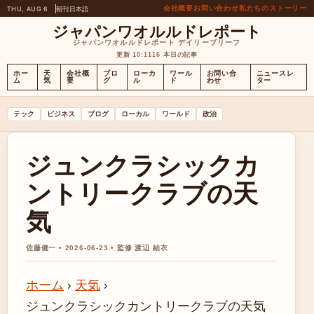
会社概要
お問い合わせ
私たちのストーリー
THU, AUG 6
朝刊
日本語
ジャパンワオルルドレポート
ジャパンワオルルドレポート デイリーブリーフ
更新 10:11
16 本日の記事
ホー
天
会社概
ブロ
ローカ
ワール
お問い合
ニュースレ
ム
気
要
グ
ル
ド
わせ
ター
テック
ビジネス
ブログ
ローカル
ワールド
政治
ジュンクラシックカ
ントリークラブの天
気
佐藤健一 • 2026-06-23 • 監修 渡辺 結衣
ホーム
›
天気
›
ジュンクラシックカントリークラブの天気