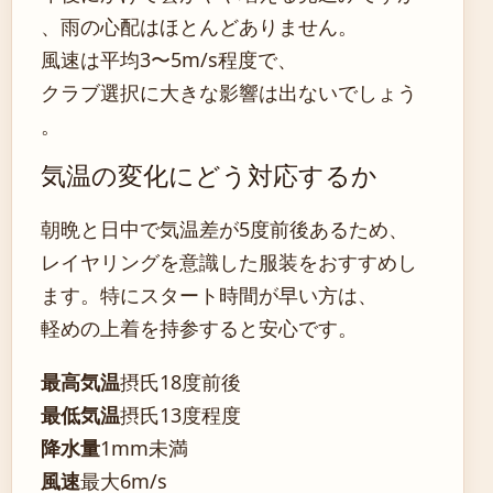
、雨の心配はほとんどありません。
風速は平均3〜5m/s程度で、
クラブ選択に大きな影響は出ないでしょう
。
気温の変化にどう対応するか
朝晩と日中で気温差が5度前後あるため、
レイヤリングを意識した服装をおすすめし
ます。特にスタート時間が早い方は、
軽めの上着を持参すると安心です。
最高気温
摂氏18度前後
最低気温
摂氏13度程度
降水量
1mm未満
風速
最大6m/s