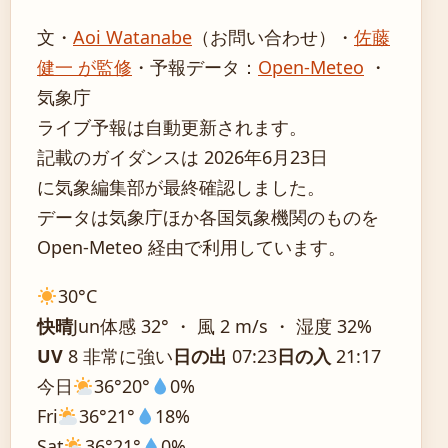
文・
Aoi Watanabe
（お問い合わせ）
・
佐藤
健一 が監修
・
予報データ：
Open-Meteo
・
気象庁
ライブ予報は自動更新されます。
記載のガイダンスは 2026年6月23日
に気象編集部が最終確認しました。
データは気象庁ほか各国気象機関のものを
Open-Meteo 経由で利用しています。
30°
C
快晴
Jun
体感 32° ・ 風 2 m/s ・ 湿度 32%
UV
8 非常に強い
日の出
07:23
日の入
21:17
今日
36°
20°
0%
Fri
36°
21°
18%
Sat
36°
21°
0%