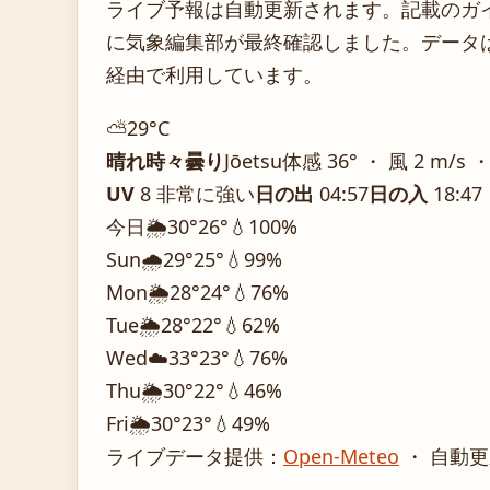
ライブ予報は自動更新されます。記載のガイダ
に気象編集部が最終確認しました。データは気
経由で利用しています。
⛅
29°
C
晴れ時々曇り
Jōetsu
体感 36° ・ 風 2 m/s 
UV
8 非常に強い
日の出
04:57
日の入
18:47
今日
🌦️
30°
26°
💧100%
Sun
🌧️
29°
25°
💧99%
Mon
🌦️
28°
24°
💧76%
Tue
🌦️
28°
22°
💧62%
Wed
☁️
33°
23°
💧76%
Thu
🌦️
30°
22°
💧46%
Fri
🌦️
30°
23°
💧49%
ライブデータ提供：
Open-Meteo
・ 自動更