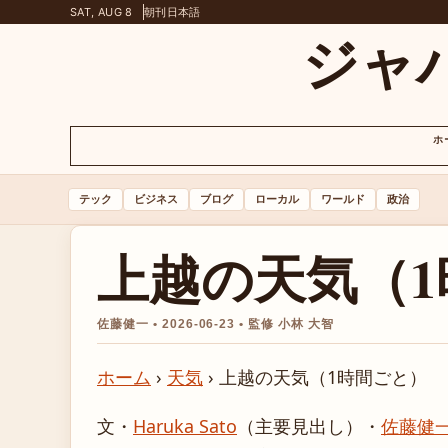
SAT, AUG 8
朝刊
日本語
ジャ
ホ
テック
ビジネス
ブログ
ローカル
ワールド
政治
上越の天気（1
佐藤健一 • 2026-06-23 • 監修 小林 大智
ホーム
›
天気
›
上越の天気（1時間ごと）
文・
Haruka Sato
（主要見出し）
・
佐藤健一