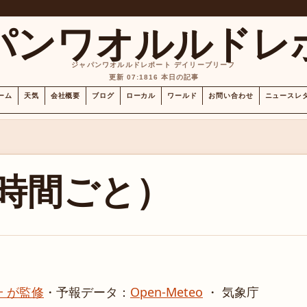
パンワオルルドレ
ジャパンワオルルドレポート デイリーブリーフ
更新 07:18
16 本日の記事
ーム
天気
会社概要
ブログ
ローカル
ワールド
お問い合わせ
ニュースレ
時間ごと）
 が監修
・
予報データ：
Open-Meteo
・ 気象庁