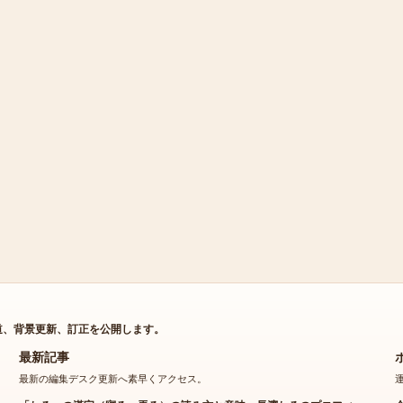
道、背景更新、訂正を公開します。
最新記事
最新の編集デスク更新へ素早くアクセス。
「ねる」の漢字（寝る・弄る）の読み方と意味、長濱ねるのプロフィー
ル・現在の活動、Vtuberネルを徹底解説