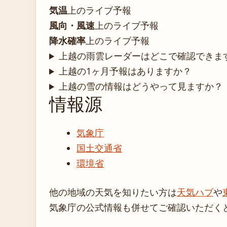
気温
上のライブ予報
風向・風速
上のライブ予報
降水確率
上のライブ予報
上越の雨雲レーダーはどこで確認できま
上越の1ヶ月予報はありますか？
上越の雪の情報はどうやって見ますか？
情報源
気象庁
国土交通省
環境省
他の地域の天気を知りたい方は
天気ハブ
や
気象庁の公式情報も併せてご確認いただく