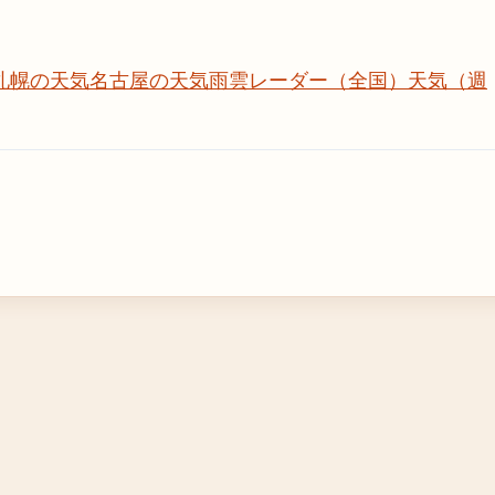
札幌の天気
名古屋の天気
雨雲レーダー（全国）
天気（週