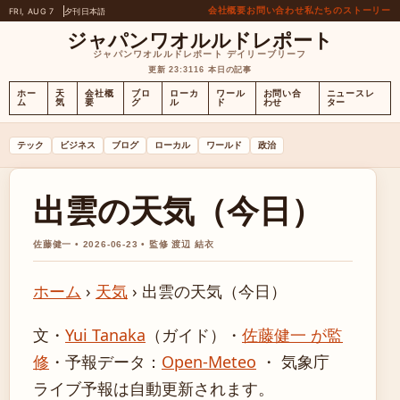
会社概要
お問い合わせ
私たちのストーリー
FRI, AUG 7
夕刊
日本語
ジャパンワオルルドレポート
ジャパンワオルルドレポート デイリーブリーフ
更新 23:31
16 本日の記事
ホー
天
会社概
ブロ
ローカ
ワール
お問い合
ニュースレ
ム
気
要
グ
ル
ド
わせ
ター
テック
ビジネス
ブログ
ローカル
ワールド
政治
出雲の天気（今日）
佐藤健一 • 2026-06-23 • 監修 渡辺 結衣
ホーム
›
天気
›
出雲の天気（今日）
文・
Yui Tanaka
（ガイド）
・
佐藤健一 が監
修
・
予報データ：
Open-Meteo
・ 気象庁
ライブ予報は自動更新されます。