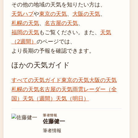
その他の地域の天気を知りたい方は、
天気ハブ
や
東京の天気
、
大阪の天気
、
札幌の天気
、
名古屋の天気
、
福岡の天気
もご覧ください。また、
天気
（2週間）
のページでは、
より長期の予報を確認できます。
ほかの天気ガイド
すべての天気ガイド
東京の天気
大阪の天気
札幌の天気
名古屋の天気
雨雲レーダー（全
国）
天気（週間）
天気（明日）
筆者情報
佐藤健一
筆者情報