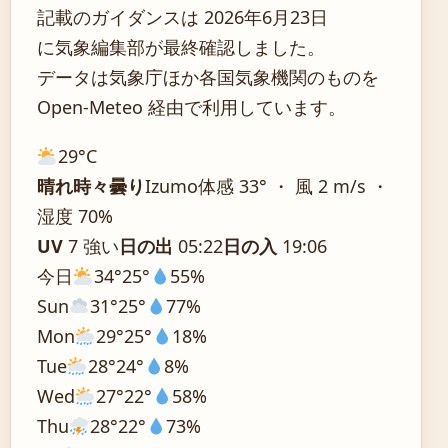
記載のガイダンスは 2026年6月23日
に気象編集部が最終確認しました。
データは気象庁ほか各国気象機関のものを
Open-Meteo 経由で利用しています。
29°
C
晴れ時々曇り
Izumo
体感 33° ・ 風 2 m/s ・
湿度 70%
UV
7 強い
日の出
05:22
日の入
19:06
今日
34°
25°
55%
Sun
31°
25°
77%
Mon
29°
25°
18%
Tue
28°
24°
8%
Wed
27°
22°
58%
Thu
28°
22°
73%