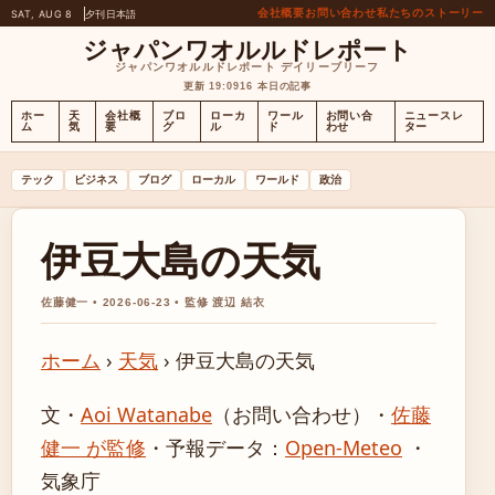
会社概要
お問い合わせ
私たちのストーリー
SAT, AUG 8
夕刊
日本語
ジャパンワオルルドレポート
ジャパンワオルルドレポート デイリーブリーフ
更新 19:09
16 本日の記事
ホー
天
会社概
ブロ
ローカ
ワール
お問い合
ニュースレ
ム
気
要
グ
ル
ド
わせ
ター
テック
ビジネス
ブログ
ローカル
ワールド
政治
伊豆大島の天気
佐藤健一 • 2026-06-23 • 監修 渡辺 結衣
ホーム
›
天気
›
伊豆大島の天気
文・
Aoi Watanabe
（お問い合わせ）
・
佐藤
健一 が監修
・
予報データ：
Open-Meteo
・
気象庁