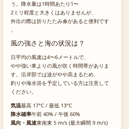
う。降水量は1時間あたり1〜
2ミリ程度と大きくはありませんが、
外出の際は折りたたみ傘があると便利です
。
風の強さと海の状況は？
日平均の風速は4〜6メートルで、
やや強い東よりの風が吹く時間帯がありま
す。沿岸部では波がやや高まるため、
釣りや海水浴を予定している方は注意して
ください。
気温
最高 17°C / 最低 13°C
降水確率
午前 40% / 午後 60%
風向・風速
東南東 5 m/s (最大瞬間 9 m/s)