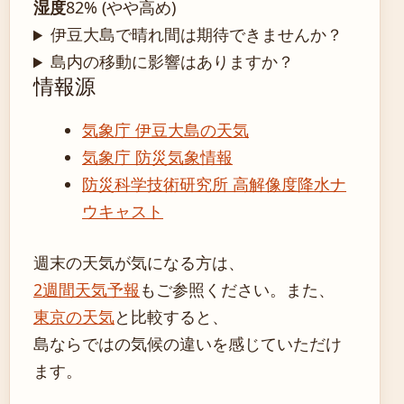
湿度
82% (やや高め)
伊豆大島で晴れ間は期待できませんか？
島内の移動に影響はありますか？
情報源
気象庁 伊豆大島の天気
気象庁 防災気象情報
防災科学技術研究所 高解像度降水ナ
ウキャスト
週末の天気が気になる方は、
2週間天気予報
もご参照ください。また、
東京の天気
と比較すると、
島ならではの気候の違いを感じていただけ
ます。