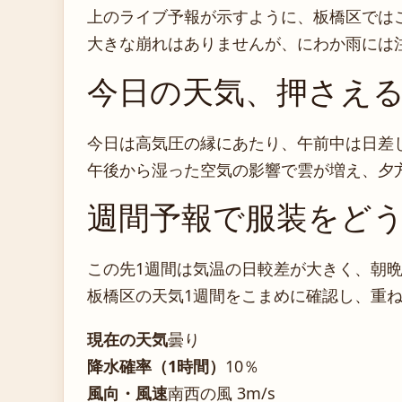
上のライブ予報が示すように、板橋区では
大きな崩れはありませんが、にわか雨には
今日の天気、押さえ
今日は高気圧の縁にあたり、午前中は日差
午後から湿った空気の影響で雲が増え、夕
週間予報で服装をど
この先1週間は気温の日較差が大きく、朝
板橋区の天気1週間をこまめに確認し、重
現在の天気
曇り
降水確率（1時間）
10％
風向・風速
南西の風 3m/s