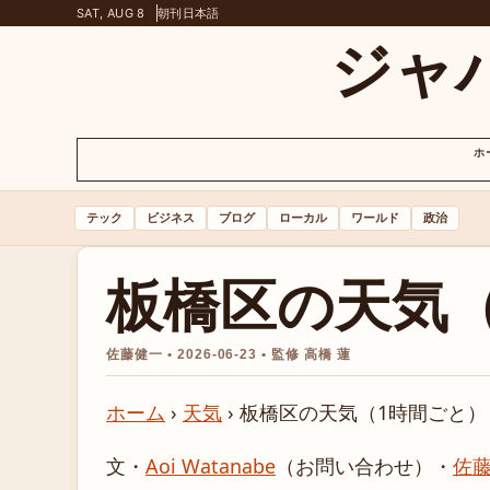
SAT, AUG 8
朝刊
日本語
ジャ
ホ
テック
ビジネス
ブログ
ローカル
ワールド
政治
板橋区の天気
佐藤健一 • 2026-06-23 • 監修 高橋 蓮
ホーム
›
天気
›
板橋区の天気（1時間ごと）
文・
Aoi Watanabe
（お問い合わせ）
・
佐藤