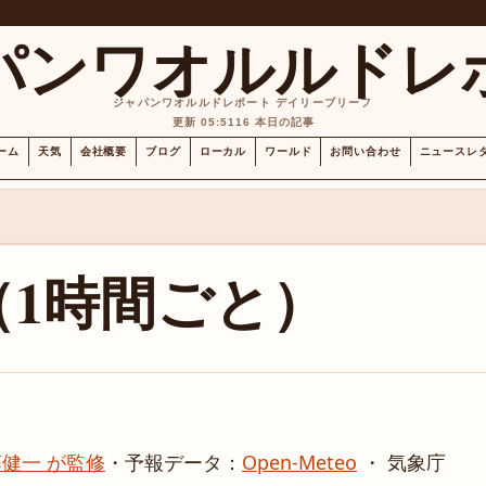
パンワオルルドレ
ジャパンワオルルドレポート デイリーブリーフ
更新 05:51
16 本日の記事
ーム
天気
会社概要
ブログ
ローカル
ワールド
お問い合わせ
ニュースレ
（1時間ごと）
健一 が監修
・
予報データ：
Open-Meteo
・ 気象庁