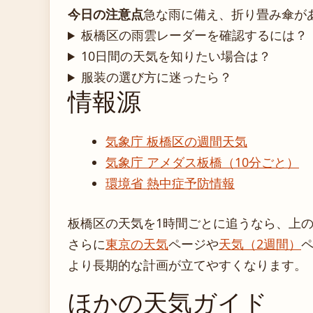
今日の注意点
急な雨に備え、折り畳み傘が
板橋区の雨雲レーダーを確認するには？
10日間の天気を知りたい場合は？
服装の選び方に迷ったら？
情報源
気象庁 板橋区の週間天気
気象庁 アメダス板橋（10分ごと）
環境省 熱中症予防情報
板橋区の天気を1時間ごとに追うなら、上
さらに
東京の天気
ページや
天気（2週間）
より長期的な計画が立てやすくなります。
ほかの天気ガイド