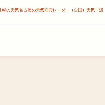
札幌の天気
名古屋の天気
雨雲レーダー（全国）
天気（週