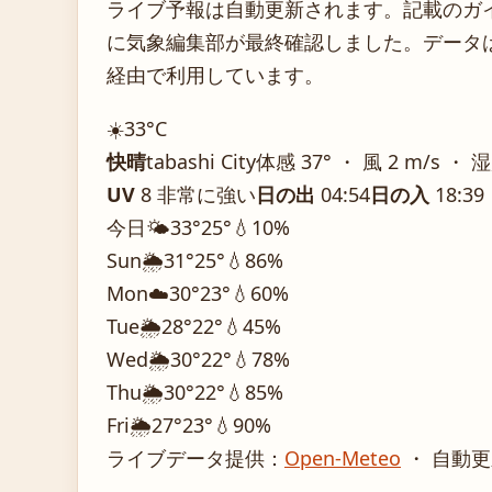
ライブ予報は自動更新されます。記載のガイダ
に気象編集部が最終確認しました。データは気
経由で利用しています。
☀️
33°
C
快晴
tabashi City
体感 37° ・ 風 2 m/s ・ 
UV
8 非常に強い
日の出
04:54
日の入
18:39
今日
🌤️
33°
25°
💧10%
Sun
🌦️
31°
25°
💧86%
Mon
☁️
30°
23°
💧60%
Tue
🌦️
28°
22°
💧45%
Wed
🌦️
30°
22°
💧78%
Thu
🌦️
30°
22°
💧85%
Fri
🌦️
27°
23°
💧90%
ライブデータ提供：
Open-Meteo
・ 自動更