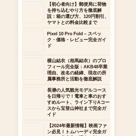
【初心者向け】郵便局に荷物
を持ち込むやり方を徹底解
説：箱の選び方、120円割引、
ヤマトとの料金比較まで
Pixel 10 Pro Fold – スペッ
ク・価格・レビュー完全ガイ
ド
横山結衣（相馬結衣）のプロ
フィール完全版：AKB48卒業
理由、改名の経緯、現在の所
属事務所と活動を徹底解説
長瀞の人気観光モデルコース
を日帰りで！電車と車のおす
すめルート、ライン下りAコー
スから宝登山神社まで完全ガ
イド
【2024年最新情報】映画ファ
ン必見！トムハーディ完全ガ