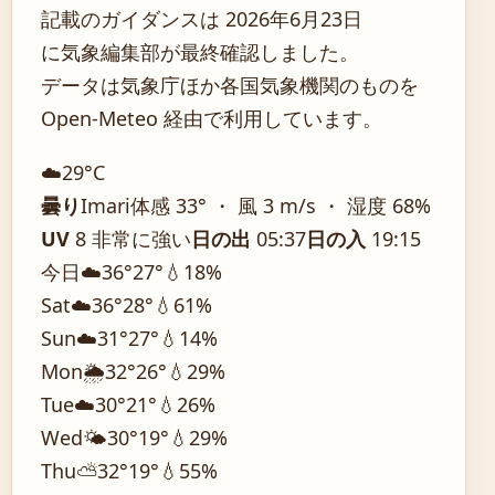
記載のガイダンスは 2026年6月23日
に気象編集部が最終確認しました。
データは気象庁ほか各国気象機関のものを
Open-Meteo 経由で利用しています。
☁️
29°
C
曇り
Imari
体感 33° ・ 風 3 m/s ・ 湿度 68%
UV
8 非常に強い
日の出
05:37
日の入
19:15
今日
☁️
36°
27°
💧18%
Sat
☁️
36°
28°
💧61%
Sun
☁️
31°
27°
💧14%
Mon
🌦️
32°
26°
💧29%
Tue
☁️
30°
21°
💧26%
Wed
🌤️
30°
19°
💧29%
Thu
⛅
32°
19°
💧55%