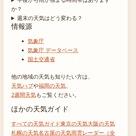
か？
週末の天気はどう変わる？
情報源
気象庁
気象庁 データベース
国土交通省
他の地域の天気も知りたい方は、
天気ハブ
や
福岡の天気
、
2週間天気
もご覧ください。
ほかの天気ガイド
すべての天気ガイド
東京の天気
大阪の天気
札幌の天気
名古屋の天気
雨雲レーダー（全