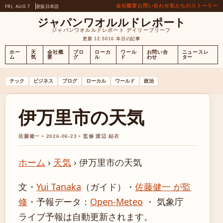
会社概要
お問い合わせ
私たちのストーリー
FRI, AUG 7
昼版
日本語
ジャパンワオルルドレポート
ジャパンワオルルドレポート デイリーブリーフ
更新 12:50
16 本日の記事
ホー
天
会社概
ブロ
ローカ
ワール
お問い合
ニュースレ
ム
気
要
グ
ル
ド
わせ
ター
テック
ビジネス
ブログ
ローカル
ワールド
政治
伊万里市の天気
佐藤健一 • 2026-06-23 • 監修 渡辺 結衣
ホーム
›
天気
›
伊万里市の天気
文・
Yui Tanaka
（ガイド）
・
佐藤健一 が監
修
・
予報データ：
Open-Meteo
・ 気象庁
ライブ予報は自動更新されます。