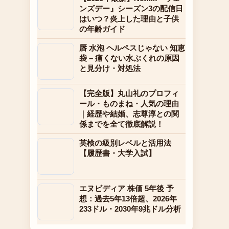
ンズデー』シーズン3の配信日
はいつ？炎上した理由と子供
の年齢ガイド
唇 水泡 ヘルペスじゃない 知恵
袋 – 痛くない水ぶくれの原因
と見分け・対処法
【完全版】丸山礼のプロフィ
ール・ものまね・人気の理由
｜経歴や結婚、志尊淳との関
係までを全て徹底解説！
英検の級別レベルと活用法
【履歴書・大学入試】
エヌビディア 株価 5年後 予
想：過去5年13倍超、2026年
233ドル・2030年9兆ドル分析