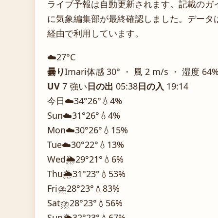
ライブ予報は自動更新されます。記載のガイダ
に気象編集部が最終確認しました。データは気
経由で利用しています。
☁️
27°
C
曇り
Imari
体感 30° ・ 風 2 m/s ・ 湿度 64
UV
7 強い
日の出
05:38
日の入
19:14
今日
☁️
34°
26°
💧4%
Sun
☁️
31°
26°
💧4%
Mon
☁️
30°
26°
💧15%
Tue
☁️
30°
22°
💧13%
Wed
🌦️
29°
21°
💧6%
Thu
🌦️
31°
23°
💧53%
Fri
⛈️
28°
23°
💧83%
Sat
⛈️
28°
23°
💧56%
Sun
🌦️
32°
23°
💧67%