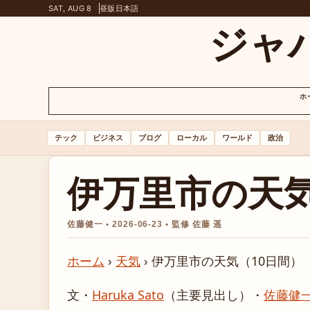
SAT, AUG 8
昼版
日本語
ジャ
ホ
テック
ビジネス
ブログ
ローカル
ワールド
政治
伊万里市の天気
佐藤健一 • 2026-06-23 • 監修 佐藤 遥
ホーム
›
天気
›
伊万里市の天気（10日間）
文・
Haruka Sato
（主要見出し）
・
佐藤健一