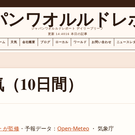
パンワオルルドレ
ジャパンワオルルドレポート デイリーブリーフ
更新 14:40
16 本日の記事
ーム
天気
会社概要
ブログ
ローカル
ワールド
お問い合わせ
ニュースレ
（10日間）
 が監修
・
予報データ：
Open-Meteo
・ 気象庁