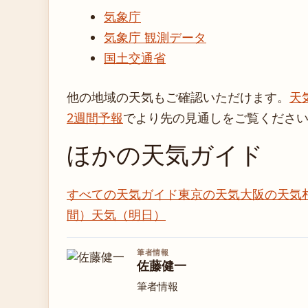
気象庁
気象庁 観測データ
国土交通省
他の地域の天気もご確認いただけます。
天
2週間予報
でより先の見通しをご覧くださ
ほかの天気ガイド
すべての天気ガイド
東京の天気
大阪の天気
間）
天気（明日）
筆者情報
佐藤健一
筆者情報