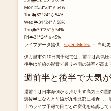
Mon
⛅
33°
24°
💧54%
Tue
🌦️
32°
24°
💧54%
Wed
🌦️
31°
24°
💧58%
Thu
🌦️
30°
25°
💧54%
Fri
☁️
31°
24°
💧45%
ライブデータ提供：
Open-Meteo
・ 自動更
伊万里市の10日間予報では、前半は高気圧
後半は前線の影響で曇りや雨の確率が高ま
週前半と後半で天気
週前半は日本海側から張り出す高気圧の圏
週後半になると前線が九州北部に接近し、
上のライブ予報で日ごとの変化を確認して