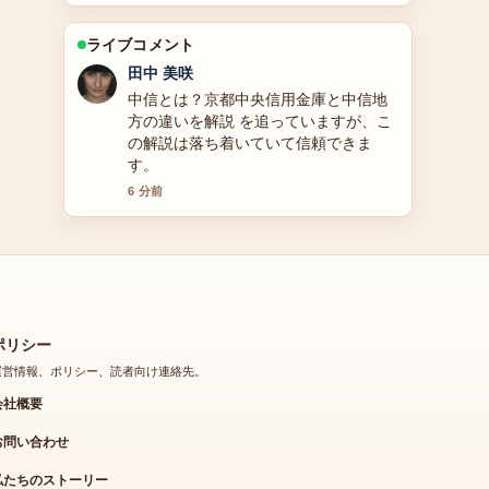
ライブコメント
中村 悠斗
「ねる」の漢字（寝る・弄る）の読み
方と意味、長濱ねるのプロフィール・
現在の活動、Vtuberネルを徹底解説 の
背景説明が助かります。ライブ更新を
続けてください。
8 分前
ポリシー
運営情報、ポリシー、読者向け連絡先。
会社概要
お問い合わせ