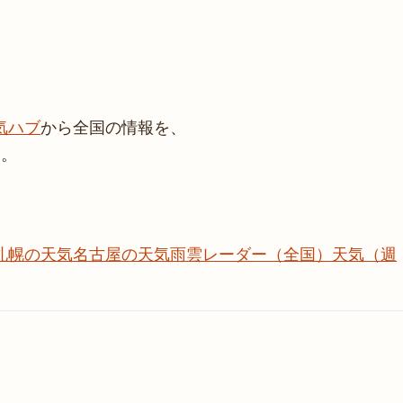
気ハブ
から全国の情報を、
い。
札幌の天気
名古屋の天気
雨雲レーダー（全国）
天気（週