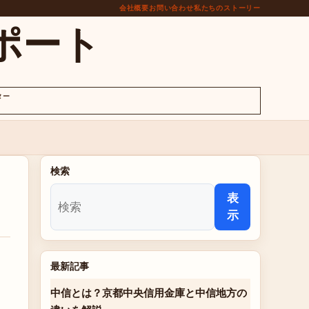
会社概要
お問い合わせ
私たちのストーリー
ポート
ター
検索
表
示
最新記事
中信とは？京都中央信用金庫と中信地方の