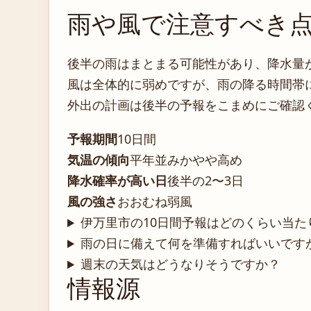
雨や風で注意すべき
後半の雨はまとまる可能性があり、降水量
風は全体的に弱めですが、雨の降る時間帯
外出の計画は後半の予報をこまめにご確認
予報期間
10日間
気温の傾向
平年並みかやや高め
降水確率が高い日
後半の2〜3日
風の強さ
おおむね弱風
伊万里市の10日間予報はどのくらい当た
雨の日に備えて何を準備すればいいです
週末の天気はどうなりそうですか？
情報源