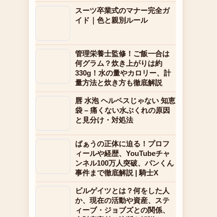
スーツ卒業式のマナー完全ガ
イド｜色と親別ルール
管理栄養士監修！ご飯一合は
何グラム？炊き上がりは約
330g！水の量やカロリー、計
量方法と炊き方も徹底解説
唇 水泡 ヘルペスじゃない 知恵
袋 – 痛くない水ぶくれの原因
と見分け・対処法
ばぁうの正体に迫る！プロフ
ィールや経歴、YouTubeチャ
ンネル100万人突破、パンくん
事件まで徹底解説 | 騎士X
ビルゲイツとは？何をした人
か、現在の活動や資産、ステ
ィーブ・ジョブズとの関係、