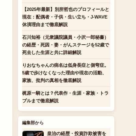
【2025年最新】別所哲也のプロフィールと
現在：配偶者・子供・生い立ち・J-WAVE
休演理由まで徹底解説
石川知裕（元衆議院議員・小沢一郎秘書）
の経歴・死因・妻・がんステージを52歳で
死去した生涯と共に詳細解説
りおなちゃんの病名は低身長症と側弯症。
5歳で歩けなくなった理由や現在の活動、
家族、批判の真相を徹底解説
梶原一騎とは？代表作・生涯・家族・トラ
ブルまで徹底解説
編集部から
皇治の経歴・投資詐欺被害を