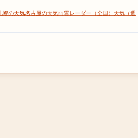
札幌の天気
名古屋の天気
雨雲レーダー（全国）
天気（週