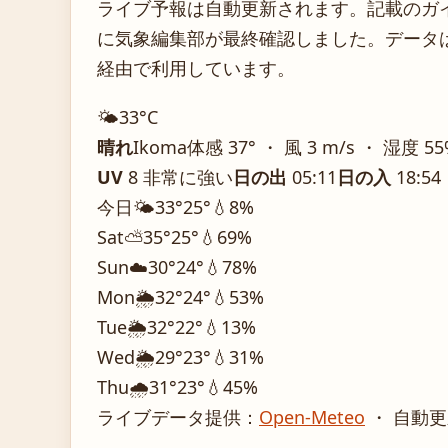
ライブ予報は自動更新されます。記載のガイダ
に気象編集部が最終確認しました。データは気
経由で利用しています。
🌤️
33°
C
晴れ
Ikoma
体感 37° ・ 風 3 m/s ・ 湿度 5
UV
8 非常に強い
日の出
05:11
日の入
18:54
今日
🌤️
33°
25°
💧8%
Sat
⛅
35°
25°
💧69%
Sun
☁️
30°
24°
💧78%
Mon
🌦️
32°
24°
💧53%
Tue
🌦️
32°
22°
💧13%
Wed
🌦️
29°
23°
💧31%
Thu
🌧️
31°
23°
💧45%
ライブデータ提供：
Open-Meteo
・ 自動更