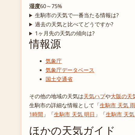
湿度
60～75%
生駒市の天気で一番当たる情報は?
過去の天気と比べてどうですか?
1ヶ月先の天気の傾向は?
情報源
気象庁
気象庁データベース
国土交通省
その他の地域の天気は
天気ハブ
や
大阪の天
生駒市の詳細な情報として「
生駒市 天気 
1時間
」「
生駒市 天気 明日
」「
生駒市 天気
ほかの天気ガイド