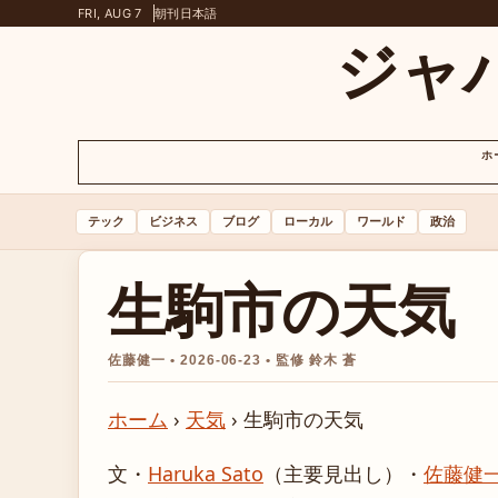
FRI, AUG 7
朝刊
日本語
ジャ
ホ
テック
ビジネス
ブログ
ローカル
ワールド
政治
生駒市の天気
佐藤健一 • 2026-06-23 • 監修 鈴木 蒼
ホーム
›
天気
›
生駒市の天気
文・
Haruka Sato
（主要見出し）
・
佐藤健一