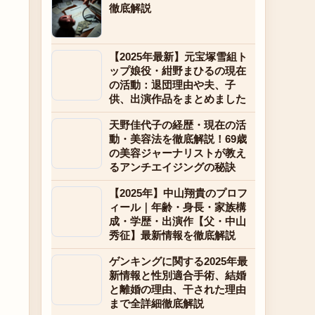
徹底解説
【2025年最新】元宝塚雪組ト
ップ娘役・紺野まひるの現在
の活動：退団理由や夫、子
供、出演作品をまとめました
天野佳代子の経歴・現在の活
動・美容法を徹底解説！69歳
の美容ジャーナリストが教え
るアンチエイジングの秘訣
【2025年】中山翔貴のプロフ
ィール｜年齢・身長・家族構
成・学歴・出演作【父・中山
秀征】最新情報を徹底解説
ゲンキングに関する2025年最
新情報と性別適合手術、結婚
と離婚の理由、干された理由
まで全詳細徹底解説