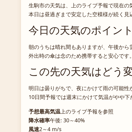
生駒市の天気は、上のライブ予報で現在の
本日は昼過ぎまで安定した空模様が続く見
今日の天気のポイント
朝のうちは晴れ間もありますが、午後から
外出時の傘は念のため携帯すると安心です
この先の天気はどう変
明日は曇りがちで、夜にかけて雨の可能性
10日間予報では週末にかけて気温がやや
予想最高気温
上のライブ予報を参照
降水確率
午後: 30～40%
風速
2～4 m/s