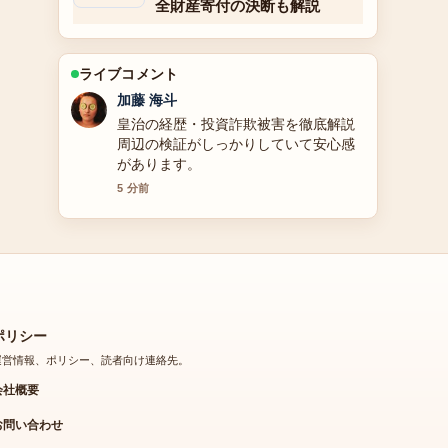
全財産寄付の決断も解説
ライブコメント
高橋 蓮
【2025年最新】元宝塚雪組トップ娘
役・紺野まひるの現在の活動：退団理
由や夫、子供、出演作品をまとめまし
た の整理がとても分かりやすいです。
今日の中でも特に読みやすいです。
7 分前
ポリシー
運営情報、ポリシー、読者向け連絡先。
会社概要