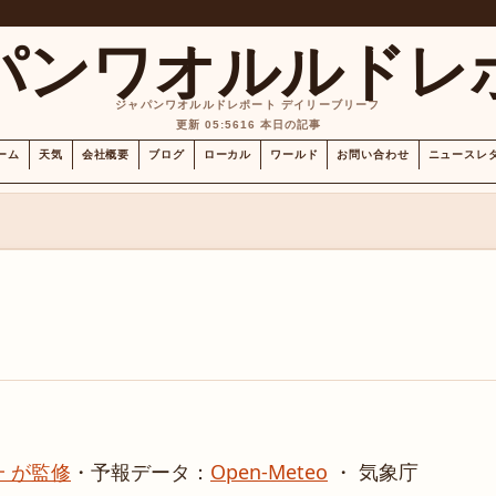
パンワオルルドレ
ジャパンワオルルドレポート デイリーブリーフ
更新 05:56
16 本日の記事
ーム
天気
会社概要
ブログ
ローカル
ワールド
お問い合わせ
ニュースレ
 が監修
・
予報データ：
Open-Meteo
・ 気象庁