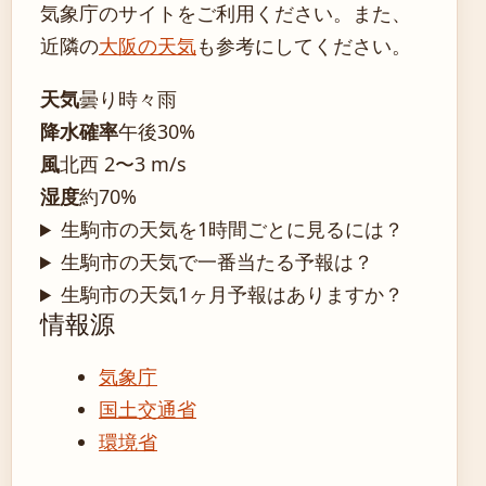
気象庁のサイトをご利用ください。また、
近隣の
大阪の天気
も参考にしてください。
天気
曇り時々雨
降水確率
午後30%
風
北西 2〜3 m/s
湿度
約70%
生駒市の天気を1時間ごとに見るには？
生駒市の天気で一番当たる予報は？
生駒市の天気1ヶ月予報はありますか？
情報源
気象庁
国土交通省
環境省