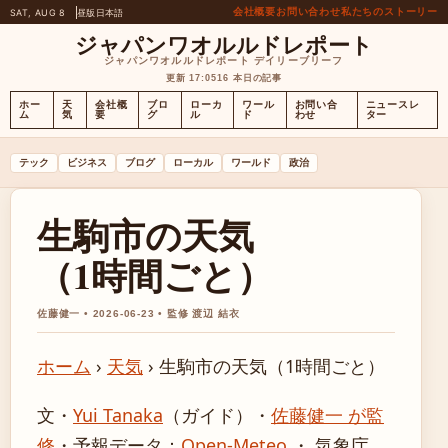
会社概要
お問い合わせ
私たちのストーリー
SAT, AUG 8
昼版
日本語
ジャパンワオルルドレポート
ジャパンワオルルドレポート デイリーブリーフ
更新 17:05
16 本日の記事
ホー
天
会社概
ブロ
ローカ
ワール
お問い合
ニュースレ
ム
気
要
グ
ル
ド
わせ
ター
テック
ビジネス
ブログ
ローカル
ワールド
政治
生駒市の天気
（1時間ごと）
佐藤健一 • 2026-06-23 • 監修 渡辺 結衣
ホーム
›
天気
›
生駒市の天気（1時間ごと）
文・
Yui Tanaka
（ガイド）
・
佐藤健一 が監
修
・
予報データ：
Open-Meteo
・ 気象庁