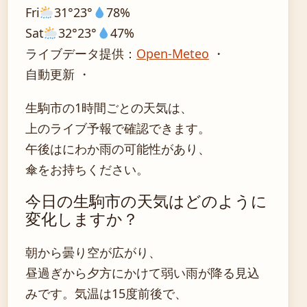
Fri
31°
23°
78%
Sat
32°
23°
47%
ライブデータ提供：
Open-Meteo
・
自動更新 ・
生駒市の1時間ごとの天気は、
上のライブ予報で確認できます。
午後はにわか雨の可能性があり、
傘をお持ちください。
今日の生駒市の天気はどのように
変化しますか？
朝から曇り空が広がり、
昼過ぎから夕方にかけて弱い雨が降る見込
みです。気温は15度前後で、