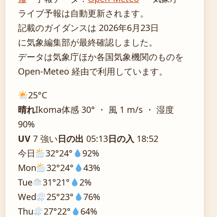
ライブ予報は自動更新されます。
記載のガイダンスは 2026年6月23日
に気象編集部が最終確認しました。
データは気象庁ほか各国気象機関のものを
Open-Meteo 経由で利用しています。
25°
C
晴れ
Ikoma
体感 30° ・ 風 1 m/s ・ 湿度
90%
UV
7 強い
日の出
05:13
日の入
18:52
今日
32°
24°
92%
Mon
32°
24°
43%
Tue
31°
21°
2%
Wed
25°
23°
76%
Thu
27°
22°
64%