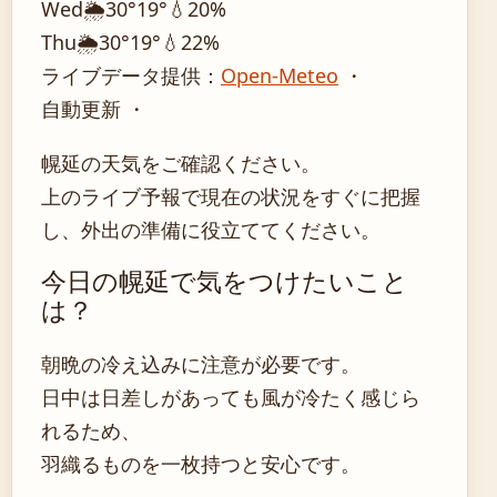
Wed
🌦️
30°
19°
💧20%
Thu
🌦️
30°
19°
💧22%
ライブデータ提供：
Open-Meteo
・
自動更新 ・
幌延の天気をご確認ください。
上のライブ予報で現在の状況をすぐに把握
し、外出の準備に役立ててください。
今日の幌延で気をつけたいこと
は？
朝晩の冷え込みに注意が必要です。
日中は日差しがあっても風が冷たく感じら
れるため、
羽織るものを一枚持つと安心です。