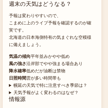
週末の天気はどうなる？
予報は変わりやすいので、
こまめに上のライブ予報を確認するのが確
実です。
北海道の日本海側特有の気まぐれな空模様
に備えましょう。
気温の傾向
平年並みかやや低め
風の強さ
沿岸部でやや強まる場合あり
降水確率
低めだが油断は禁物
日照時間
雲が多い時間帯も
幌延の天気で特に注意すべき季節は？
天気予報がよく変わるのはなぜ？
情報源