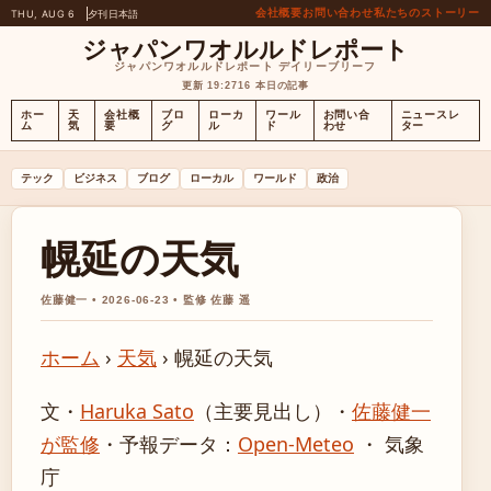
会社概要
お問い合わせ
私たちのストーリー
THU, AUG 6
夕刊
日本語
ジャパンワオルルドレポート
ジャパンワオルルドレポート デイリーブリーフ
更新 19:27
16 本日の記事
ホー
天
会社概
ブロ
ローカ
ワール
お問い合
ニュースレ
ム
気
要
グ
ル
ド
わせ
ター
テック
ビジネス
ブログ
ローカル
ワールド
政治
幌延の天気
佐藤健一 • 2026-06-23 • 監修 佐藤 遥
ホーム
›
天気
›
幌延の天気
文・
Haruka Sato
（主要見出し）
・
佐藤健一
が監修
・
予報データ：
Open-Meteo
・ 気象
庁