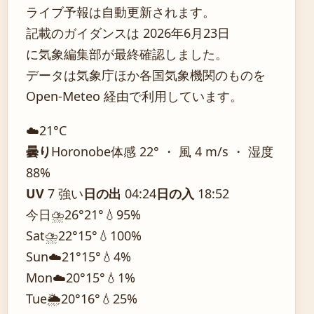
ライブ予報は自動更新されます。
記載のガイダンスは 2026年6月23日
に気象編集部が最終確認しました。
データは気象庁ほか各国気象機関のものを
Open-Meteo 経由で利用しています。
☁️
21°
C
曇り
Horonobe
体感 22° ・ 風 4 m/s ・ 湿度
88%
UV
7 強い
日の出
04:24
日の入
18:52
今日
⛈️
26°
21°
💧95%
Sat
⛈️
22°
15°
💧100%
Sun
☁️
21°
15°
💧4%
Mon
☁️
20°
15°
💧1%
Tue
🌦️
20°
16°
💧25%