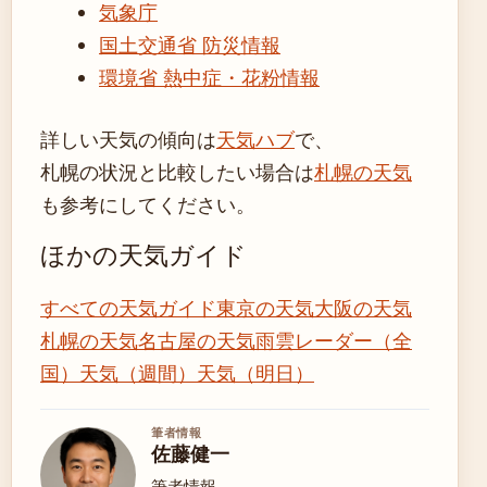
気象庁
国土交通省 防災情報
環境省 熱中症・花粉情報
詳しい天気の傾向は
天気ハブ
で、
札幌の状況と比較したい場合は
札幌の天気
も参考にしてください。
ほかの天気ガイド
すべての天気ガイド
東京の天気
大阪の天気
札幌の天気
名古屋の天気
雨雲レーダー（全
国）
天気（週間）
天気（明日）
筆者情報
佐藤健一
筆者情報