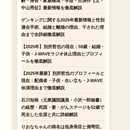
齢・身長・家族構成・学歴・出演作【父・
中山秀征】最新情報を徹底解説
ゲンキングに関する2025年最新情報と性別
適合手術、結婚と離婚の理由、干された理
由まで全詳細徹底解説
【2025年】別所哲也の現在：59歳・結婚・
子供・J-WAVEラジオ休止理由とプロフィ
ールを徹底解説
【2025年最新】別所哲也のプロフィールと
現在：配偶者・子供・生い立ち・J-WAVE
休演理由まで徹底解説
石川知裕（元衆議院議員・小沢一郎秘書）
の経歴・死因・妻・がんステージを52歳で
死去した生涯と共に詳細解説
りおなちゃんの病名は低身長症と側弯症。