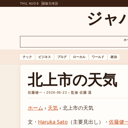
THU, AUG 6
昼版
日本語
ジャ
ホ
テック
ビジネス
ブログ
ローカル
ワールド
政治
北上市の天気
佐藤健一 • 2026-06-23 • 監修 佐藤 遥
ホーム
›
天気
›
北上市の天気
文・
Haruka Sato
（主要見出し）
・
佐藤健一