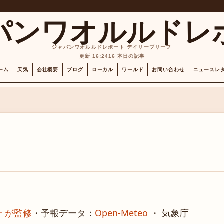
パンワオルルドレ
ジャパンワオルルドレポート デイリーブリーフ
更新 16:24
16 本日の記事
ーム
天気
会社概要
ブログ
ローカル
ワールド
お問い合わせ
ニュースレ
 が監修
・
予報データ：
Open-Meteo
・ 気象庁