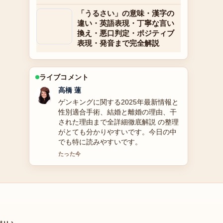
「うるさい」の意味・漢字の
違い・英語表現・丁寧な言い
換え・悪口判定・ポジティブ
表現・発音まで完全解説
ライブコメント
佐藤 遥
【2025年】別所哲也の現在：59歳・結
婚・子供・J-WAVEラジオ休止理由とプ
ロフィールを徹底解説 を追っています
が、この解説は落ち着いていて信頼で
きます。
3 分前