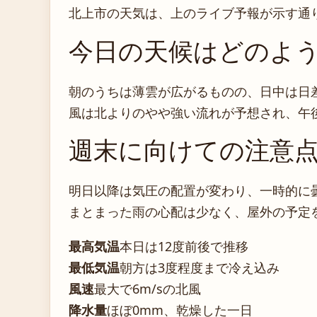
北上市の天気は、上のライブ予報が示す通
今日の天候はどのよ
朝のうちは薄雲が広がるものの、日中は日
風は北よりのやや強い流れが予想され、午
週末に向けての注意
明日以降は気圧の配置が変わり、一時的に
まとまった雨の心配は少なく、屋外の予定
最高気温
本日は12度前後で推移
最低気温
朝方は3度程度まで冷え込み
風速
最大で6m/sの北風
降水量
ほぼ0mm、乾燥した一日