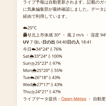
ライブ予報は自動更新されます。記載のガイダ
に気象編集部が最終確認しました。データは気
経由で利用しています。
☁️
25°
C
曇り
北上市
体感 30° ・ 風 2 m/s ・ 湿度 9
UV
7 強い
日の出
04:40
日の入
18:41
今日
☁️
34°
24°
💧76%
Sat
🌦️
33°
24°
💧100%
Sun
⛈️
25°
23°
💧97%
Mon
🌦️
25°
20°
💧55%
Tue
☁️
26°
18°
💧43%
Wed
🌦️
27°
17°
💧43%
Thu
⛈️
24°
21°
💧47%
ライブデータ提供：
Open-Meteo
・ 自動更