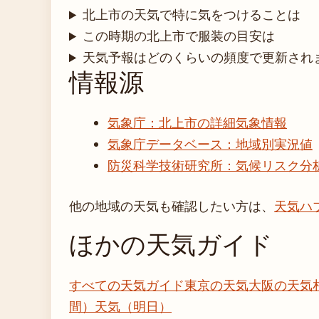
北上市の天気で特に気をつけることは
この時期の北上市で服装の目安は
天気予報はどのくらいの頻度で更新され
情報源
気象庁：北上市の詳細気象情報
気象庁データベース：地域別実況値
防災科学技術研究所：気候リスク分
他の地域の天気も確認したい方は、
天気ハ
ほかの天気ガイド
すべての天気ガイド
東京の天気
大阪の天気
間）
天気（明日）