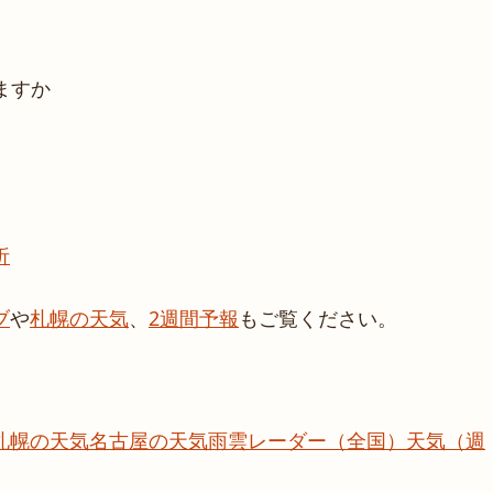
ますか
析
ブ
や
札幌の天気
、
2週間予報
もご覧ください。
札幌の天気
名古屋の天気
雨雲レーダー（全国）
天気（週