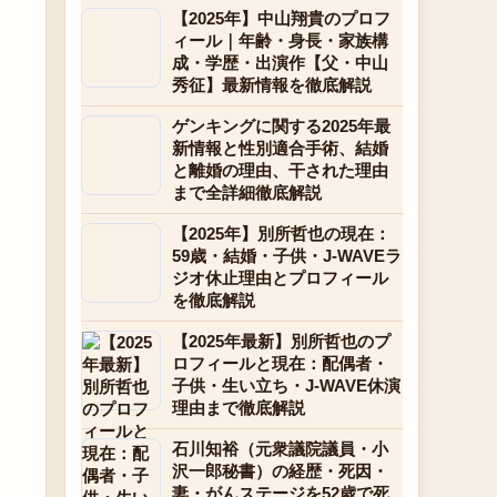
【2025年】中山翔貴のプロフ
ィール｜年齢・身長・家族構
成・学歴・出演作【父・中山
秀征】最新情報を徹底解説
ゲンキングに関する2025年最
新情報と性別適合手術、結婚
と離婚の理由、干された理由
まで全詳細徹底解説
【2025年】別所哲也の現在：
59歳・結婚・子供・J-WAVEラ
ジオ休止理由とプロフィール
を徹底解説
【2025年最新】別所哲也のプ
ロフィールと現在：配偶者・
子供・生い立ち・J-WAVE休演
理由まで徹底解説
石川知裕（元衆議院議員・小
沢一郎秘書）の経歴・死因・
妻・がんステージを52歳で死