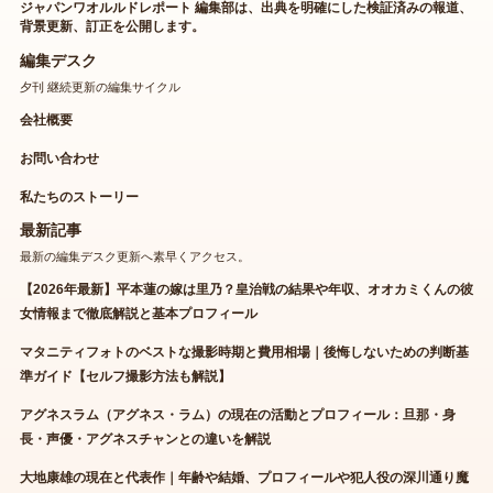
ジャパンワオルルドレポート 編集部は、出典を明確にした検証済みの報道、
背景更新、訂正を公開します。
編集デスク
夕刊 継続更新の編集サイクル
会社概要
お問い合わせ
私たちのストーリー
最新記事
最新の編集デスク更新へ素早くアクセス。
【2026年最新】平本蓮の嫁は里乃？皇治戦の結果や年収、オオカミくんの彼
女情報まで徹底解説と基本プロフィール
マタニティフォトのベストな撮影時期と費用相場｜後悔しないための判断基
準ガイド【セルフ撮影方法も解説】
アグネスラム（アグネス・ラム）の現在の活動とプロフィール：旦那・身
長・声優・アグネスチャンとの違いを解説
大地康雄の現在と代表作｜年齢や結婚、プロフィールや犯人役の深川通り魔