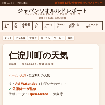
会社概要
お問い合わせ
私たちのストーリー
FRI, AUG 7
夕刊
日本語
ジャパンワオルルドレポート
ジャパンワオルルドレポート デイリーブリーフ
更新 21:28
16 本日の記事
ホー
天
会社概
ブロ
ローカ
ワール
お問い合
ニュースレ
ム
気
要
グ
ル
ド
わせ
ター
テック
ビジネス
ブログ
ローカル
ワールド
政治
仁淀川町の天気
佐藤健一 • 2026-06-23 • 監修 高橋 蓮
ホーム
›
天気
›
仁淀川町の天気
文・
Aoi Watanabe
（お問い合わせ）
・
佐藤健一 が監修
・
予報データ：
Open-Meteo
・ 気象庁