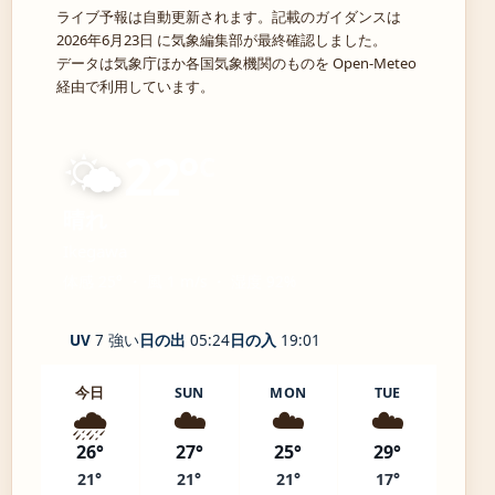
ライブ予報は自動更新されます。記載のガイダンスは
2026年6月23日 に気象編集部が最終確認しました。
データは気象庁ほか各国気象機関のものを Open-Meteo
経由で利用しています。
🌤️
22°
C
晴れ
Ikegawa
体感 25° ・ 風 1 m/s ・ 湿度 92%
UV
7 強い
日の出
05:24
日の入
19:01
今日
SUN
MON
TUE
🌧️
☁️
☁️
☁️
26°
27°
25°
29°
21°
21°
21°
17°