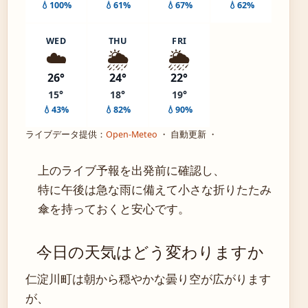
💧100%
💧61%
💧67%
💧62%
WED
THU
FRI
☁️
🌦️
🌦️
26°
24°
22°
15°
18°
19°
💧43%
💧82%
💧90%
ライブデータ提供：
Open-Meteo
・ 自動更新 ・
上のライブ予報を出発前に確認し、
特に午後は急な雨に備えて小さな折りたたみ
傘を持っておくと安心です。
今日の天気はどう変わりますか
仁淀川町は朝から穏やかな曇り空が広がります
が、