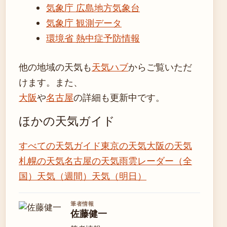
気象庁 広島地方気象台
気象庁 観測データ
環境省 熱中症予防情報
他の地域の天気も
天気ハブ
からご覧いただ
けます。また、
大阪
や
名古屋
の詳細も更新中です。
ほかの天気ガイド
すべての天気ガイド
東京の天気
大阪の天気
札幌の天気
名古屋の天気
雨雲レーダー（全
国）
天気（週間）
天気（明日）
筆者情報
佐藤健一