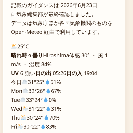
記載のガイダンスは 2026年6月23日
に気象編集部が最終確認しました。
データは気象庁ほか各国気象機関のものを
Open-Meteo 経由で利用しています。
25°
C
晴れ時々曇り
Hiroshima
体感 30° ・ 風 1
m/s ・ 湿度 84%
UV
6 強い
日の出
05:26
日の入
19:04
今日
31°
25°
51%
Mon
32°
26°
67%
Tue
33°
24°
0%
Wed
31°
22°
31%
Thu
30°
24°
70%
Fri
30°
22°
83%