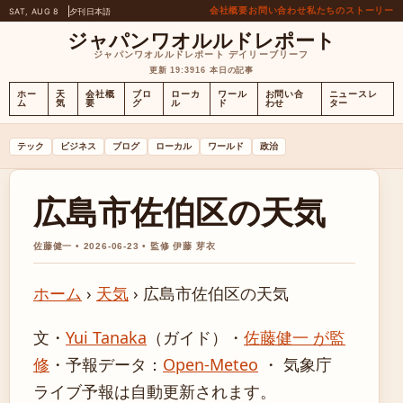
会社概要
お問い合わせ
私たちのストーリー
SAT, AUG 8
夕刊
日本語
ジャパンワオルルドレポート
ジャパンワオルルドレポート デイリーブリーフ
更新 19:39
16 本日の記事
ホー
天
会社概
ブロ
ローカ
ワール
お問い合
ニュースレ
ム
気
要
グ
ル
ド
わせ
ター
テック
ビジネス
ブログ
ローカル
ワールド
政治
広島市佐伯区の天気
佐藤健一 • 2026-06-23 • 監修 伊藤 芽衣
ホーム
›
天気
›
広島市佐伯区の天気
文・
Yui Tanaka
（ガイド）
・
佐藤健一 が監
修
・
予報データ：
Open-Meteo
・ 気象庁
ライブ予報は自動更新されます。