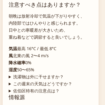
注意すべき点はありますか？
朝晩は放射冷却で気温が下がりやすく、
内陸部ではひんやりと感じられます。
日中との寒暖差が大きいため、
重ね着などで調節すると良いでしょう。
気温
最高 16°C / 最低 8°C
風
北東の風 2〜4 m/s
降水確率
0%
湿度
50〜65%
洗濯物は外に干せますか？
この週末の天気はどうですか？
佐伯区特有の注意点は？
情報源