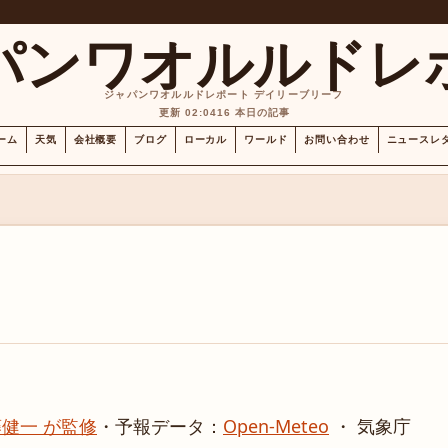
パンワオルルドレ
ジャパンワオルルドレポート デイリーブリーフ
更新 02:04
16 本日の記事
ーム
天気
会社概要
ブログ
ローカル
ワールド
お問い合わせ
ニュースレ
健一 が監修
・
予報データ：
Open-Meteo
・ 気象庁