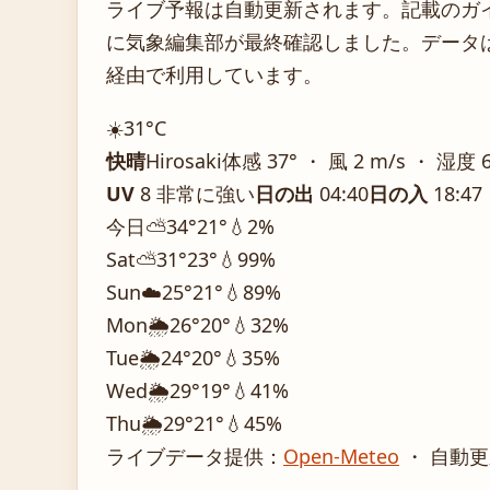
ライブ予報は自動更新されます。記載のガイダ
に気象編集部が最終確認しました。データは気
経由で利用しています。
☀️
31°
C
快晴
Hirosaki
体感 37° ・ 風 2 m/s ・ 湿度 
UV
8 非常に強い
日の出
04:40
日の入
18:47
今日
⛅
34°
21°
💧2%
Sat
⛅
31°
23°
💧99%
Sun
☁️
25°
21°
💧89%
Mon
🌦️
26°
20°
💧32%
Tue
🌦️
24°
20°
💧35%
Wed
🌦️
29°
19°
💧41%
Thu
🌦️
29°
21°
💧45%
ライブデータ提供：
Open-Meteo
・ 自動更