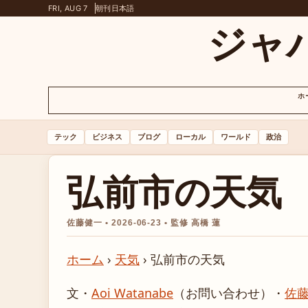
FRI, AUG 7
朝刊
日本語
ジャ
ホ
テック
ビジネス
ブログ
ローカル
ワールド
政治
弘前市の天気
佐藤健一 • 2026-06-23 • 監修 高橋 蓮
ホーム
›
天気
›
弘前市の天気
文・
Aoi Watanabe
（お問い合わせ）
・
佐藤