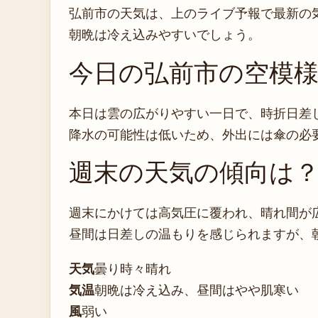
弘前市の天気は、上のライブ予報で最新の
朝晩は冷え込みやすいでしょう。
今日の弘前市の空模
本日は雲の広がりやすい一日で、時折日差
降水の可能性は低いため、外出には傘の必
週末の天気の傾向は
週末にかけては高気圧に覆われ、晴れ間が
昼間は日差しの温もりを感じられますが、
天気
曇り時々晴れ
気温
朝晩は冷え込み、昼間はやや肌寒い
風
弱い