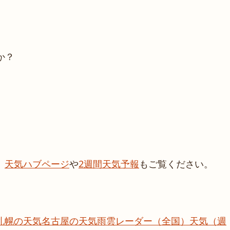
か？
、
天気ハブページ
や
2週間天気予報
もご覧ください。
札幌の天気
名古屋の天気
雨雲レーダー（全国）
天気（週