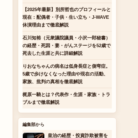
【2025年最新】別所哲也のプロフィールと
現在：配偶者・子供・生い立ち・J-WAVE
休演理由まで徹底解説
石川知裕（元衆議院議員・小沢一郎秘書）
の経歴・死因・妻・がんステージを52歳で
死去した生涯と共に詳細解説
りおなちゃんの病名は低身長症と側弯症。
5歳で歩けなくなった理由や現在の活動、
家族、批判の真相を徹底解説
梶原一騎とは？代表作・生涯・家族・トラ
ブルまで徹底解説
編集部から
皇治の経歴・投資詐欺被害を