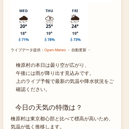
WED
THU
FRI
🌧️
⛈️
🌦️
20°
25°
24°
18°
19°
19°
💧71%
💧78%
💧73%
ライブデータ提供：
Open-Meteo
・ 自動更新 ・
檜原村の本日は曇り空が広がり、
午後には雨が降り出す見込みです。
上のライブ予報で最新の気温や降水状況をご
確認ください。
今日の天気の特徴は？
檜原村は東京都心部と比べて標高が高いため、
気温が低く推移します。