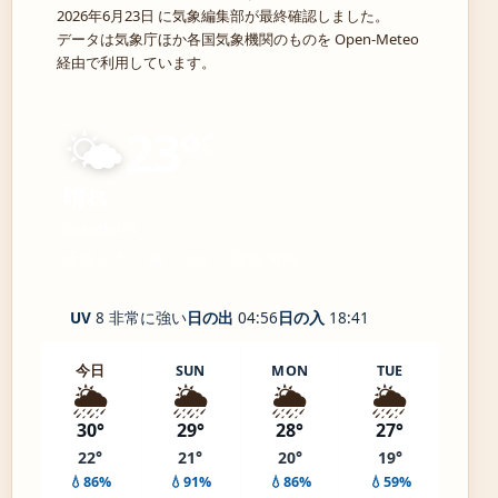
2026年6月23日 に気象編集部が最終確認しました。
データは気象庁ほか各国気象機関のものを Open-Meteo
経由で利用しています。
🌤️
23°
C
晴れ
Sasadaira
体感 27° ・ 風 1 m/s ・ 湿度 90%
UV
8 非常に強い
日の出
04:56
日の入
18:41
今日
SUN
MON
TUE
🌦️
🌦️
🌦️
🌦️
30°
29°
28°
27°
22°
21°
20°
19°
💧86%
💧91%
💧86%
💧59%