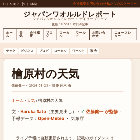
会社概要
お問い合わせ
私たちのストーリー
FRI, AUG 7
夕刊
日本語
ジャパンワオルルドレポート
ジャパンワオルルドレポート デイリーブリーフ
更新 18:55
16 本日の記事
ホー
天
会社概
ブロ
ローカ
ワール
お問い合
ニュースレ
ム
気
要
グ
ル
ド
わせ
ター
テック
ビジネス
ブログ
ローカル
ワールド
政治
檜原村の天気
佐藤健一 • 2026-06-23 • 監修 鈴木 蒼
ホーム
›
天気
›
檜原村の天気
文・
Haruka Sato
（主要見出し）
・
佐藤健一 が監修
・
予報データ：
Open-Meteo
・ 気象庁
ライブ予報は自動更新されます。記載のガイダンスは