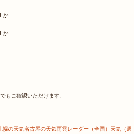
すか
すか
報
でもご確認いただけます。
札幌の天気
名古屋の天気
雨雲レーダー（全国）
天気（週