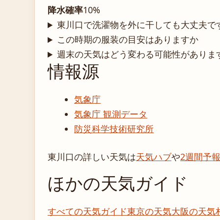
降水確率
10%
東川口で洗濯物を外に干しても大丈夫で
この時期の服装の目安はありますか
週末の天気はどう変わる可能性がありま
情報源
気象庁
気象庁 観測データ
防災科学技術研究所
東川口の詳しい天気は
天気ハブ
や
2週間予
ほかの天気ガイド
すべての天気ガイド
東京の天気
大阪の天気