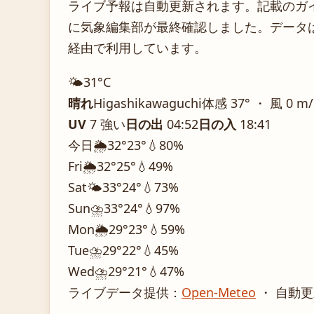
ライブ予報は自動更新されます。記載のガイダ
に気象編集部が最終確認しました。データは気
経由で利用しています。
🌤️
31°
C
晴れ
Higashikawaguchi
体感 37° ・ 風 0 m
UV
7 強い
日の出
04:52
日の入
18:41
今日
🌦️
32°
23°
💧80%
Fri
🌦️
32°
25°
💧49%
Sat
🌤️
33°
24°
💧73%
Sun
⛈️
33°
24°
💧97%
Mon
🌦️
29°
23°
💧59%
Tue
⛈️
29°
22°
💧45%
Wed
⛈️
29°
21°
💧47%
ライブデータ提供：
Open-Meteo
・ 自動更