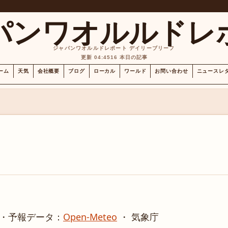
パンワオルルドレ
ジャパンワオルルドレポート デイリーブリーフ
更新 04:45
16 本日の記事
ーム
天気
会社概要
ブログ
ローカル
ワールド
お問い合わせ
ニュースレ
・
予報データ：
Open-Meteo
・ 気象庁