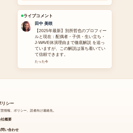
ライブコメント
中村 悠斗
石川知裕（元衆議院議員・小沢一郎秘
書）の経歴・死因・妻・がんステージ
を52歳で死去した生涯と共に詳細解説
の背景説明が助かります。ライブ更新
を続けてください。
3 分前
ポリシー
運営情報、ポリシー、読者向け連絡先。
会社概要
お問い合わせ