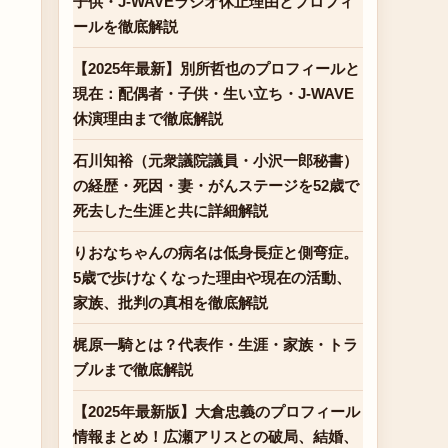
子供・J-WAVEラジオ休止理由とプロフィ
ールを徹底解説
【2025年最新】別所哲也のプロフィールと
現在：配偶者・子供・生い立ち・J-WAVE
休演理由まで徹底解説
石川知裕（元衆議院議員・小沢一郎秘書）
の経歴・死因・妻・がんステージを52歳で
死去した生涯と共に詳細解説
りおなちゃんの病名は低身長症と側弯症。
5歳で歩けなくなった理由や現在の活動、
家族、批判の真相を徹底解説
梶原一騎とは？代表作・生涯・家族・トラ
ブルまで徹底解説
【2025年最新版】大倉忠義のプロフィール
情報まとめ！広瀬アリスとの破局、結婚、