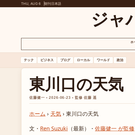
THU, AUG 6
朝刊
日本語
ジャ
ホ
テック
ビジネス
ブログ
ローカル
ワールド
政治
東川口の天気
佐藤健一 • 2026-06-23 • 監修 佐藤 遥
ホーム
›
天気
›
東川口の天気
文・
Ren Suzuki
（最新）
・
佐藤健一 が監修