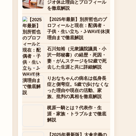
ジオ休止理由とプロフィール
を徹底解説
【2025年最新】別所哲也のプ
ロフィールと現在：配偶者・
子供・生い立ち・J-WAVE休演
理由まで徹底解説
石川知裕（元衆議院議員・小
沢一郎秘書）の経歴・死因・
妻・がんステージを52歳で死
去した生涯と共に詳細解説
りおなちゃんの病名は低身長
症と側弯症。5歳で歩けなくな
った理由や現在の活動、家
族、批判の真相を徹底解説
梶原一騎とは？代表作・生
涯・家族・トラブルまで徹底
解説
【2025年最新版】大倉忠義の