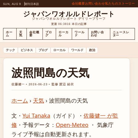
会社概要
お問い合わせ
私たちのストーリー
SUN, AUG 9
朝刊
日本語
ジャパンワオルルドレポート
ジャパンワオルルドレポート デイリーブリーフ
更新 06:38
16 本日の記事
ホー
天
会社概
ブロ
ローカ
ワール
お問い合
ニュースレ
ム
気
要
グ
ル
ド
わせ
ター
テック
ビジネス
ブログ
ローカル
ワールド
政治
波照間島の天気
佐藤健一 • 2026-06-23 • 監修 渡辺 結衣
ホーム
›
天気
›
波照間島の天気
文・
Yui Tanaka
（ガイド）
・
佐藤健一 が監
修
・
予報データ：
Open-Meteo
・ 気象庁
ライブ予報は自動更新されます。