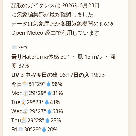
記載のガイダンスは 2026年6月23日
に気象編集部が最終確認しました。
データは気象庁ほか各国気象機関のものを
Open-Meteo 経由で利用しています。
29°
C
曇り
Hateruma
体感 30° ・ 風 13 m/s ・ 湿
度 87%
UV
3 中程度
日の出
06:17
日の入
19:23
今日
31°
29°
98%
Mon
29°
29°
31%
Tue
29°
28°
41%
Wed
29°
27°
63%
Thu
29°
28°
25%
Fri
30°
29°
20%