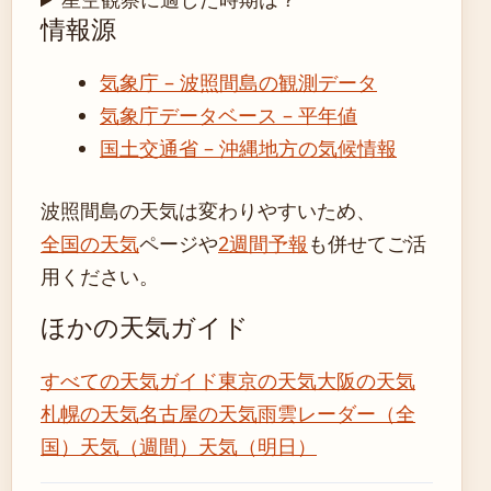
情報源
気象庁 – 波照間島の観測データ
気象庁データベース – 平年値
国土交通省 – 沖縄地方の気候情報
波照間島の天気は変わりやすいため、
全国の天気
ページや
2週間予報
も併せてご活
用ください。
ほかの天気ガイド
すべての天気ガイド
東京の天気
大阪の天気
札幌の天気
名古屋の天気
雨雲レーダー（全
国）
天気（週間）
天気（明日）