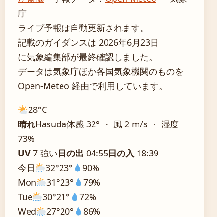
庁
ライブ予報は自動更新されます。
記載のガイダンスは 2026年6月23日
に気象編集部が最終確認しました。
データは気象庁ほか各国気象機関のものを
Open-Meteo 経由で利用しています。
28°
C
晴れ
Hasuda
体感 32° ・ 風 2 m/s ・ 湿度
73%
UV
7 強い
日の出
04:55
日の入
18:39
今日
32°
23°
90%
Mon
31°
23°
79%
Tue
30°
21°
72%
Wed
27°
20°
86%