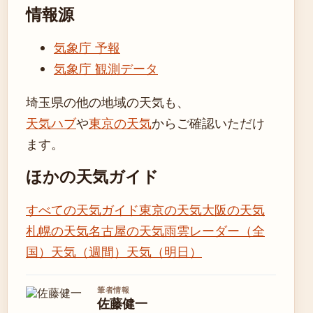
情報源
気象庁 予報
気象庁 観測データ
埼玉県の他の地域の天気も、
天気ハブ
や
東京の天気
からご確認いただけ
ます。
ほかの天気ガイド
すべての天気ガイド
東京の天気
大阪の天気
札幌の天気
名古屋の天気
雨雲レーダー（全
国）
天気（週間）
天気（明日）
筆者情報
佐藤健一