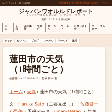
会社概要
お問い合わせ
私たちのストーリー
朝刊
日本語
SUN, AUG 9
ジャパンワオルルドレポート
ジャパンワオルルドレポート デイリーブリーフ
更新 10:36
16 本日の記事
ホー
天
会社概
ブロ
ローカ
ワール
お問い合わ
ニュースレ
ム
気
要
グ
ル
ド
せ
ター
テック
ビジネス
ブログ
ローカル
ワールド
政治
蓮田市の天気
（1時間ごと）
佐藤健一 • 2026-06-23 • 監修 鈴木 蒼
ホーム
›
天気
›
蓮田市の天気（1時間ごと）
文・
Haruka Sato
（主要見出し）
・
佐藤健一
が監修
・
予報データ：
Open-Meteo
・ 気象