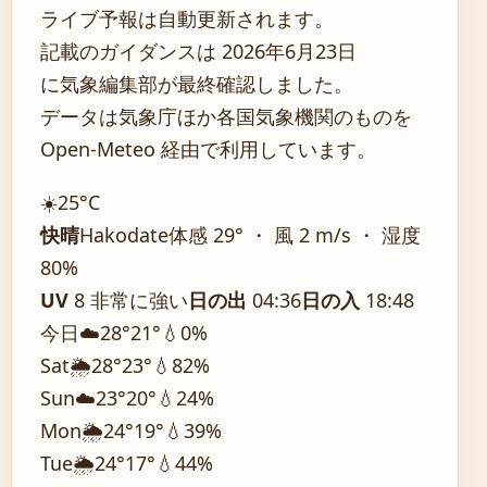
ライブ予報は自動更新されます。
記載のガイダンスは 2026年6月23日
に気象編集部が最終確認しました。
データは気象庁ほか各国気象機関のものを
Open-Meteo 経由で利用しています。
☀️
25°
C
快晴
Hakodate
体感 29° ・ 風 2 m/s ・ 湿度
80%
UV
8 非常に強い
日の出
04:36
日の入
18:48
今日
☁️
28°
21°
💧0%
Sat
🌦️
28°
23°
💧82%
Sun
☁️
23°
20°
💧24%
Mon
🌦️
24°
19°
💧39%
Tue
🌦️
24°
17°
💧44%