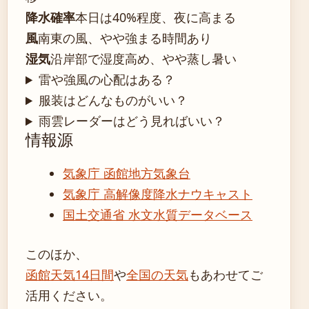
降水確率
本日は40%程度、夜に高まる
風
南東の風、やや強まる時間あり
湿気
沿岸部で湿度高め、やや蒸し暑い
雷や強風の心配はある？
服装はどんなものがいい？
雨雲レーダーはどう見ればいい？
情報源
気象庁 函館地方気象台
気象庁 高解像度降水ナウキャスト
国土交通省 水文水質データベース
このほか、
函館天気14日間
や
全国の天気
もあわせてご
活用ください。