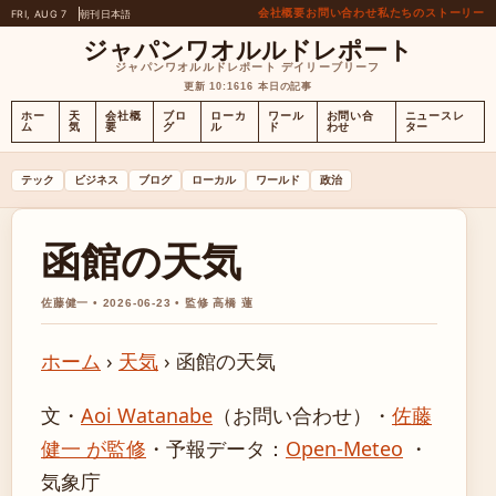
会社概要
お問い合わせ
私たちのストーリー
FRI, AUG 7
朝刊
日本語
ジャパンワオルルドレポート
ジャパンワオルルドレポート デイリーブリーフ
更新 10:16
16 本日の記事
ホー
天
会社概
ブロ
ローカ
ワール
お問い合
ニュースレ
ム
気
要
グ
ル
ド
わせ
ター
テック
ビジネス
ブログ
ローカル
ワールド
政治
函館の天気
佐藤健一 • 2026-06-23 • 監修 高橋 蓮
ホーム
›
天気
›
函館の天気
文・
Aoi Watanabe
（お問い合わせ）
・
佐藤
健一 が監修
・
予報データ：
Open-Meteo
・
気象庁