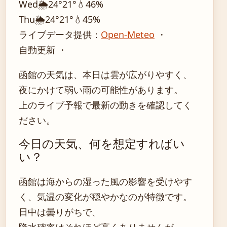
Wed
🌦️
24°
21°
💧46%
Thu
🌦️
24°
21°
💧45%
ライブデータ提供：
Open-Meteo
・
自動更新 ・
函館の天気は、本日は雲が広がりやすく、
夜にかけて弱い雨の可能性があります。
上のライブ予報で最新の動きを確認してく
ださい。
今日の天気、何を想定すればい
い？
函館は海からの湿った風の影響を受けやす
く、気温の変化が穏やかなのが特徴です。
日中は曇りがちで、
降水確率はそれほど高くありませんが、