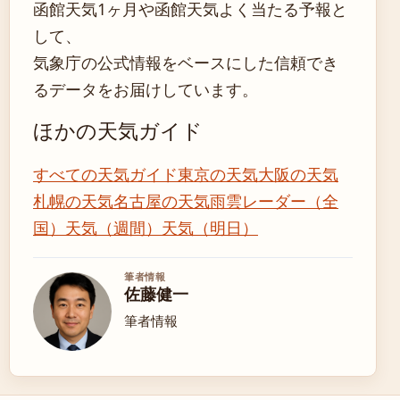
函館天気1ヶ月や函館天気よく当たる予報と
して、
気象庁の公式情報をベースにした信頼でき
るデータをお届けしています。
ほかの天気ガイド
すべての天気ガイド
東京の天気
大阪の天気
札幌の天気
名古屋の天気
雨雲レーダー（全
国）
天気（週間）
天気（明日）
筆者情報
佐藤健一
筆者情報