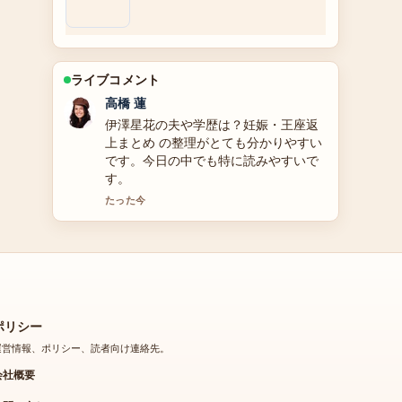
ライブコメント
佐藤 遥
元NMB48・SKE48 山田菜々の引退理由
と現在の活動を完全徹底解説！結婚や
家族関係、弟情報も含む を追っていま
すが、この解説は落ち着いていて信頼
できます。
3 分前
ポリシー
運営情報、ポリシー、読者向け連絡先。
会社概要