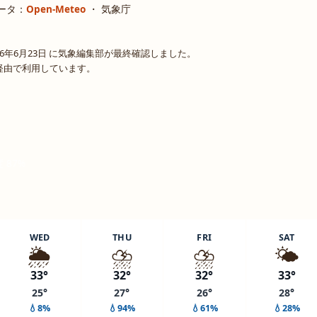
ータ：
Open-Meteo
・ 気象庁
6年6月23日 に気象編集部が最終確認しました。
o 経由で利用しています。
度 87%
WED
THU
FRI
SAT
🌦️
⛈️
⛈️
🌤️
33°
32°
32°
33°
25°
27°
26°
28°
💧8%
💧94%
💧61%
💧28%