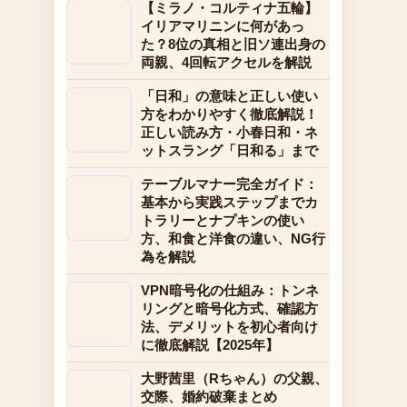
【ミラノ・コルティナ五輪】
イリアマリニンに何があっ
た？8位の真相と旧ソ連出身の
両親、4回転アクセルを解説
「日和」の意味と正しい使い
方をわかりやすく徹底解説！
正しい読み方・小春日和・ネ
ットスラング「日和る」まで
テーブルマナー完全ガイド：
基本から実践ステップまでカ
トラリーとナプキンの使い
方、和食と洋食の違い、NG行
為を解説
VPN暗号化の仕組み：トンネ
リングと暗号化方式、確認方
法、デメリットを初心者向け
に徹底解説【2025年】
大野茜里（Rちゃん）の父親、
交際、婚約破棄まとめ