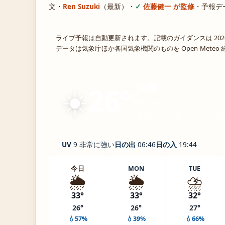
文・
Ren Suzuki
（最新）
・
佐藤健一 が監修
・
予報デ
ライブ予報は自動更新されます。記載のガイダンスは 202
データは気象庁ほか各国気象機関のものを Open-Mete
☀️
快晴
26°
C
Gurugú
体感 31° ・ 風 2 m/s ・ 湿
UV
9 非常に強い
日の出
06:46
日の入
19:44
今日
MON
TUE
🌦️
🌦️
⛈️
33°
33°
32°
26°
26°
27°
💧57%
💧39%
💧66%