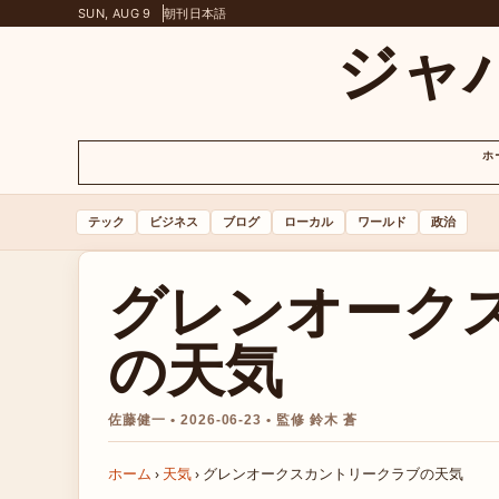
SUN, AUG 9
朝刊
日本語
ジャ
ホ
テック
ビジネス
ブログ
ローカル
ワールド
政治
グレンオーク
の天気
佐藤健一 • 2026-06-23 • 監修 鈴木 蒼
ホーム
›
天気
›
グレンオークスカントリークラブの天気