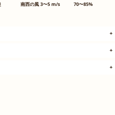
後
南西の風 3〜5 m/s
70〜85%