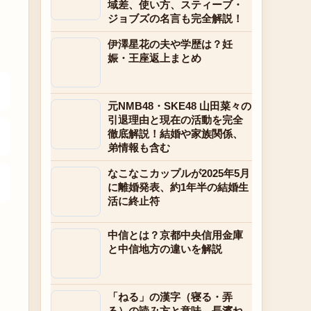
域差、使い方、スティーブ・
ジョブズの名言も完全解説！
伊澤星花の夫や学歴は？妊
娠・王座返上まとめ
元NMB48・SKE48 山田菜々の
引退理由と現在の活動を完全
徹底解説！結婚や家族関係、
弟情報も含む
なこなこカップルが2025年5月
に離婚発表、約1年半の結婚生
活に終止符
中信とは？京都中央信用金庫
と中信地方の違いを解説
「ねる」の漢字（寝る・弄
る）の読み方と意味、長濱ね