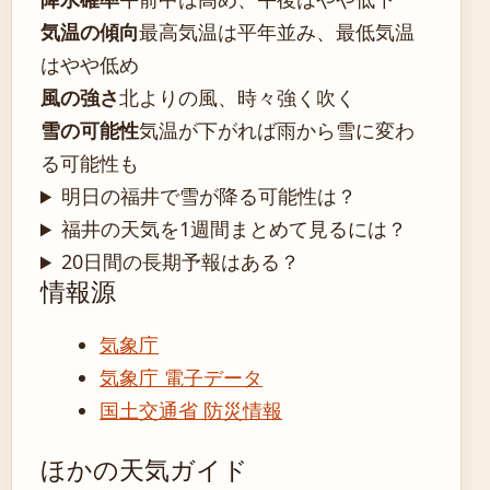
気温の傾向
最高気温は平年並み、最低気温
はやや低め
風の強さ
北よりの風、時々強く吹く
雪の可能性
気温が下がれば雨から雪に変わ
る可能性も
明日の福井で雪が降る可能性は？
福井の天気を1週間まとめて見るには？
20日間の長期予報はある？
情報源
気象庁
気象庁 電子データ
国土交通省 防災情報
ほかの天気ガイド