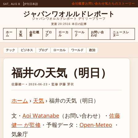
会社概要
お問い合わせ
私たちのストーリー
SAT, AUG 8
夕刊
日本語
ジャパンワオルルドレポート
ジャパンワオルルドレポート デイリーブリーフ
更新 20:25
16 本日の記事
ホー
天
会社概
ブロ
ローカ
ワール
お問い合
ニュースレ
ム
気
要
グ
ル
ド
わせ
ター
テック
ビジネス
ブログ
ローカル
ワールド
政治
福井の天気（明日）
佐藤健一 • 2026-06-23 • 監修 伊藤 芽衣
ホーム
›
天気
›
福井の天気（明日）
文・
Aoi Watanabe
（お問い合わせ）
・
佐藤
健一 が監修
・
予報データ：
Open-Meteo
・
気象庁