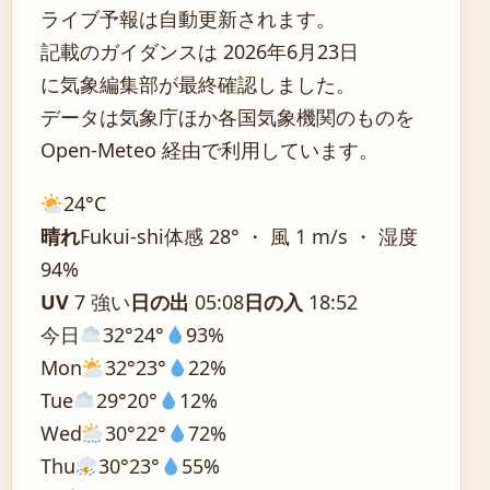
ライブ予報は自動更新されます。
記載のガイダンスは 2026年6月23日
に気象編集部が最終確認しました。
データは気象庁ほか各国気象機関のものを
Open-Meteo 経由で利用しています。
24°
C
晴れ
Fukui-shi
体感 28° ・ 風 1 m/s ・ 湿度
94%
UV
7 強い
日の出
05:08
日の入
18:52
今日
32°
24°
93%
Mon
32°
23°
22%
Tue
29°
20°
12%
Wed
30°
22°
72%
Thu
30°
23°
55%