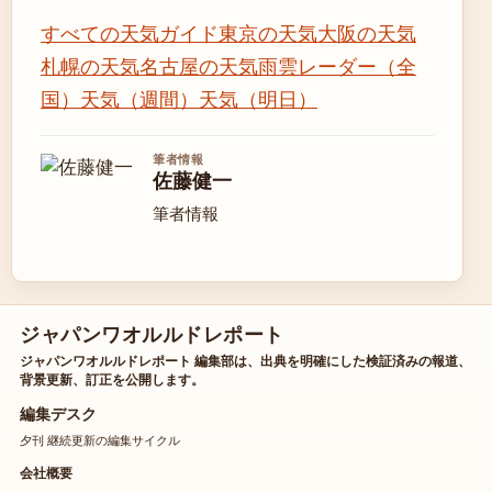
すべての天気ガイド
東京の天気
大阪の天気
札幌の天気
名古屋の天気
雨雲レーダー（全
国）
天気（週間）
天気（明日）
筆者情報
佐藤健一
筆者情報
ジャパンワオルルドレポート
ジャパンワオルルドレポート 編集部は、出典を明確にした検証済みの報道、
背景更新、訂正を公開します。
編集デスク
夕刊 継続更新の編集サイクル
会社概要