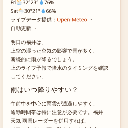
Fri
32°
23°
76%
Sat
30°
21°
66%
ライブデータ提供：
Open-Meteo
・
自動更新 ・
明日の福井は、
上空の湿った空気の影響で雲が多く、
断続的に雨が降るでしょう。
上のライブ予報で降水のタイミングを確認
してください。
雨はいつ降りやすい？
午前中を中心に雨雲が通過しやすく、
通勤時間帯は特に注意が必要です。福井
天気 雨雲レーダーを併用すれば、